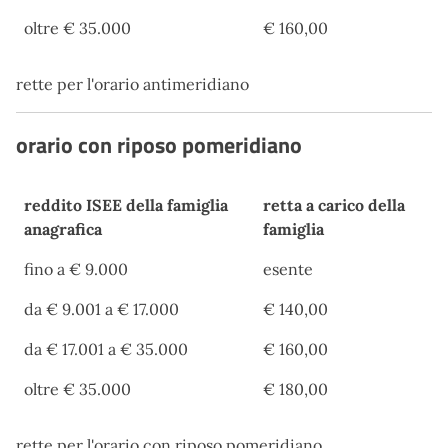
oltre € 35.000
€ 160,00
rette per l'orario antimeridiano
orario con riposo pomeridiano
reddito ISEE della famiglia
retta a carico della
anagrafica
famiglia
reddito ISEE della famiglia
retta a carico della
fino a € 9.000
esente
anagrafica
famiglia
da € 9.001 a € 17.000
€ 140,00
da € 17.001 a € 35.000
€ 160,00
oltre € 35.000
€ 180,00
rette per l'orario con riposo pomeridiano