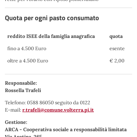
Quota per ogni pasto consumato
reddito ISEE della famiglia anagrafica
quota
reddito ISEE della famiglia anagrafica
quota
fino a 4.500 Euro
esente
oltre a 4.500 Euro
€ 2,00
Responsabile:
Rossella Trafeli
Telefono: 0588 86050 seguito da 0122
E-mail:
r.trafeli@comune.volterra.pi.it
Gestione:
ARCA - Cooperativa sociale a responsabilità limitata
Via Aretina, 265