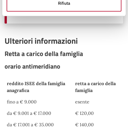
Rifiuta
Telefono:
3371121895
E-mail:
istruzione@comune.volterra.pi.it
Ulteriori informazioni
Retta a carico della famiglia
orario antimeridiano
reddito ISEE della famiglia
retta a carico della
anagrafica
famiglia
reddito ISEE della famiglia
retta a carico della
fino a € 9.000
esente
anagrafica
famiglia
da € 9.001 a € 17.000
€ 120,00
da € 17.001 a € 35.000
€ 140,00