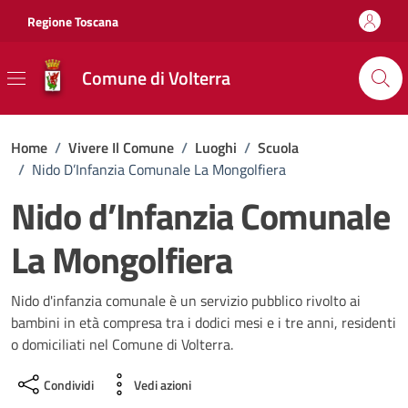
Vai ai contenuti
Vai al footer
Regione Toscana
Comune di Volterra
Home
/
Vivere Il Comune
/
Luoghi
/
Scuola
/
Nido D’Infanzia Comunale La Mongolfiera
Nido d’Infanzia Comunale
La Mongolfiera
Nido d'infanzia comunale è un servizio pubblico rivolto ai
bambini in età compresa tra i dodici mesi e i tre anni, residenti
o domiciliati nel Comune di Volterra.
Condividi
Vedi azioni