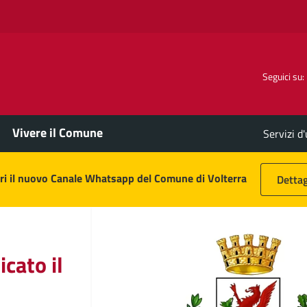
Seguici su:
Vivere il Comune
Servizi d
ri il nuovo Canale Whatsapp del Comune di Volterra
Dettag
icato il