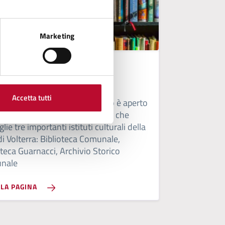
Marketing
O
oteca di Palazzo Vigilanti
Accetta tutti
ebbraio 1985 in questo palazzo è aperto
bblico un centro documentario che
lie tre importanti istituti culturali della
 di Volterra: Biblioteca Comunale,
oteca Guarnacci, Archivio Storico
nale
LLA PAGINA