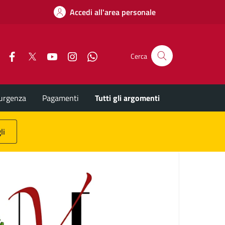
Accedi all'area personale
Facebook
X
YouTube
Instagram
Whatsapp
Cerca
'urgenza
Pagamenti
Tutti gli argomenti
li