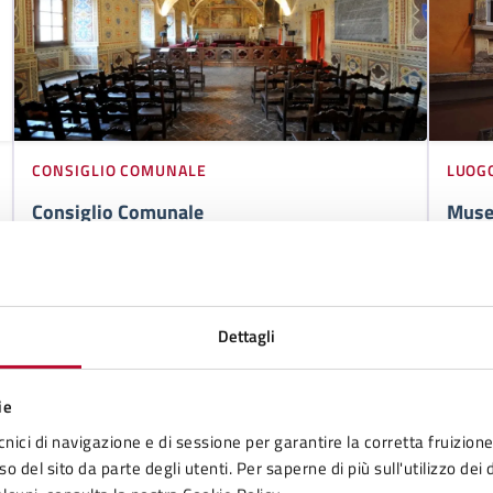
CONSIGLIO COMUNALE
LUOG
Consiglio Comunale
Muse
Il Consiglio Il consiglio comunale è il
Sede 
principale organo collegiale locale di base.
VAI ALLA PAGINA
VAI A
Dettagli
ie
cnici di navigazione e di sessione per garantire la corretta fruizione 
o del sito da parte degli utenti. Per saperne di più sull'utilizzo dei 