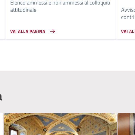
Elenco ammessi e non ammessi al colloquio
attitudinale
Avviso
contri
0 a 17
terri
VAI ALLA PAGINA
VAI A
31 di
a