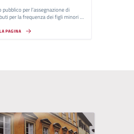
 pubblico per l’assegnazione di
buti per la frequenza dei figli minori da
 anni AI centri estivi svolti nel
torio comunale nel periodo 1° giugno –
LLA PAGINA
cembre 2026