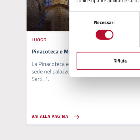
cookie oppure abilitarne solo a
Selezione
Necessari
del
consenso
LUOGO
Pinacoteca e Museo Civico
Rifiuta
La Pinacoteca e Museo Civico di Volterra ha
sede nel palazzo Minucci-Solaini, in via de'
Sarti, 1.
VAI ALLA PAGINA