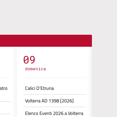
09
10
domenica
lunedì
atro
Calici D’Etruria
Calici D’
Volterra AD 1398 [2026]
Volterr
Elenco Eventi 2026 a Volterra
Elenco E