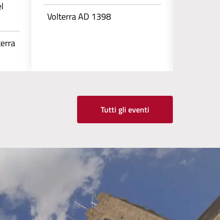
l
Volterra AD 1398
Volterr
terra
Tutti gli eventi