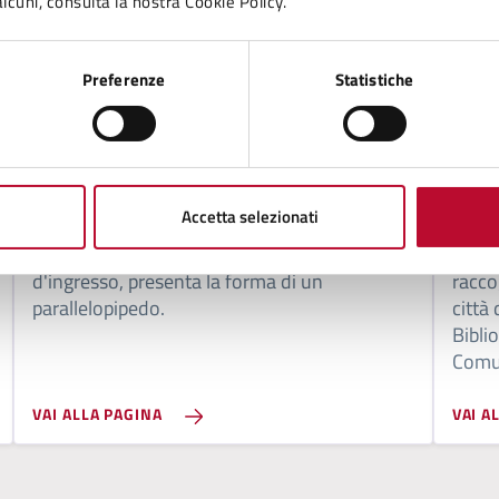
lcuni, consulta la nostra Cookie Policy.
Preferenze
Statistiche
LUOGO
LUOG
Palazzo Priori
Bibli
Accetta selezionati
Edificato da maestro Riccardo nel 1239
Dal f
come recita l'iscrizione vicino al portale
al pu
d'ingresso, presenta la forma di un
raccog
parallelopipedo.
città
Bibli
Comu
VAI ALLA PAGINA
VAI A