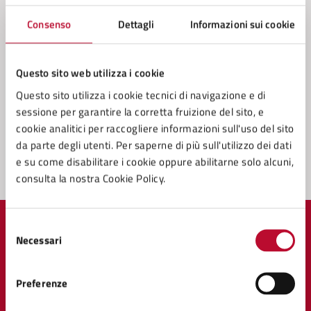
Consenso
Dettagli
Informazioni sui cookie
Questo sito web utilizza i cookie
Questo sito utilizza i cookie tecnici di navigazione e di
sessione per garantire la corretta fruizione del sito, e
cookie analitici per raccogliere informazioni sull'uso del sito
da parte degli utenti. Per saperne di più sull'utilizzo dei dati
e su come disabilitare i cookie oppure abilitarne solo alcuni,
consulta la nostra Cookie Policy.
Selezione
Quanto sono chiare le informazioni su questa
Necessari
del
pagina?
consenso
Preferenze
Valuta 1 stelle su 5
Valuta 2 stelle su 5
Valuta 3 stelle su 5
Valuta 4 stelle su 5
Valuta 5 stelle su 5