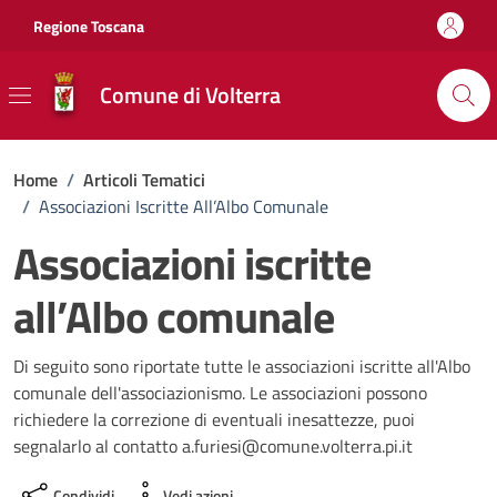
Vai ai contenuti
Vai al footer
Regione Toscana
Comune di Volterra
Home
/
Articoli Tematici
/
Associazioni Iscritte All’Albo Comunale
Associazioni iscritte
all’Albo comunale
Di seguito sono riportate tutte le associazioni iscritte all'Albo
comunale dell'associazionismo. Le associazioni possono
richiedere la correzione di eventuali inesattezze, puoi
segnalarlo al contatto a.furiesi@comune.volterra.pi.it
Condividi
Vedi azioni