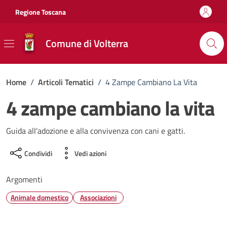
Vai ai contenuti
Vai al footer
Regione Toscana
Comune di Volterra
Home
/
Articoli Tematici
/
4 Zampe Cambiano La Vita
4 zampe cambiano la vita
Guida all'adozione e alla convivenza con cani e gatti.
Condividi
Vedi azioni
Argomenti
Animale domestico
Associazioni