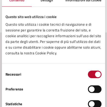
Consenso
Dettagli
Informazioni sui cookie
Questo sito web utilizza i cookie
Ultimo aggiornamento:
20/03/2025, 18:26
Questo sito utilizza i cookie tecnici di navigazione e di
sessione per garantire la corretta fruizione del sito, e
cookie analitici per raccogliere informazioni sull'uso del sito
da parte degli utenti. Per saperne di più sull'utilizzo dei dati
Contenuti correlati
e su come disabilitare i cookie oppure abilitarne solo alcuni,
consulta la nostra Cookie Policy.
Amministrazione
Selezione
Necessari
del
Servizio Politiche Sociali, Sport
consenso
Preferenze
Statistiche