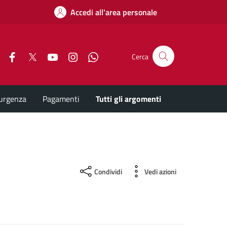
Accedi all'area personale
Facebook
X
YouTube
Instagram
Whatsapp
Cerca
'urgenza
Pagamenti
Tutti gli argomenti
Condividi
Vedi azioni