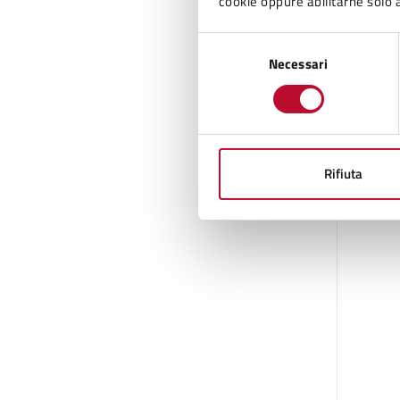
cookie oppure abilitarne solo a
Selezione
Necessari
del
consenso
Rifiuta