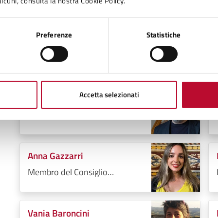
lcuni, consulta la nostra Cookie Policy.
Preferenze
Statistiche
Lorenzo Lazzerini
Membro del Consiglio
Comunale
Accetta selezionati
Guido Verdianelli
Membro del Consiglio
Comunale
Anna Gazzarri
Membro del Consiglio
Comunale
Vania Baroncini