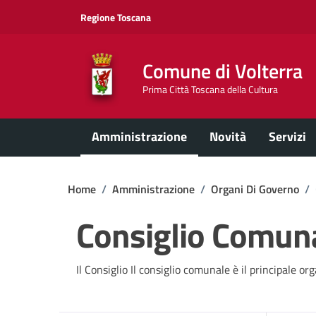
Vai ai contenuti
Vai al footer
Regione Toscana
Comune di Volterra
Prima Città Toscana della Cultura
Amministrazione
Novità
Servizi
Home
/
Amministrazione
/
Organi Di Governo
/
Consiglio Comun
Il Consiglio Il consiglio comunale è il principale org