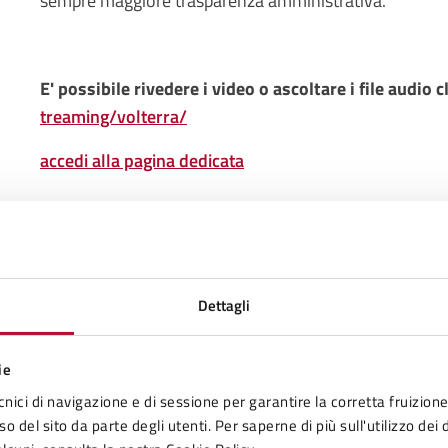
sempre maggiore trasparenza amministrativa.
E' possibile rivedere i video o ascoltare i file audio cl
treaming/volterra/
accedi alla pagina dedicata
Tipologia di organizzazione
Consiglio comunale
Dettagli
Persone
ie
Tutte le persone che fanno parte di questo ufficio:
cnici di navigazione e di sessione per garantire la corretta fruizione 
Giacomo Santi
o del sito da parte degli utenti. Per saperne di più sull'utilizzo dei 
Sindaco Comune di Volterra