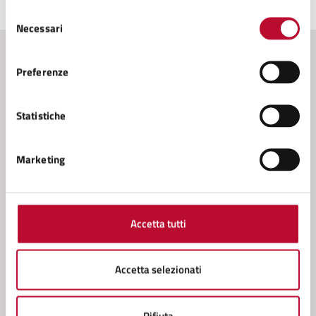
Ultimo aggiornamento:
13/10/2025, 12:36
Selezione
Necessari
del
consenso
Contenuti correlati
Preferenze
Statistiche
Amministrazione
Marketing
Conferenza Zonale per l’Educazione e l’Istruzione
della Zona Val di Cecina
Servizio Funzione Associata, Istruzione Pubblica
Accetta tutti
Servizio Cultura
Servizio Tributi
Accetta selezionati
Vedi altri 1
Rifiuta