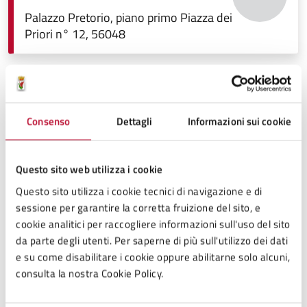
Patrimonio, Funzione Associata
Istruzione Pubblica, politiche
Palazzo Pretorio, piano primo Piazza dei
Sociali, Sport
Priori n° 12, 56048
Formati disponibili
pdf.
Consenso
Dettagli
Informazioni sui cookie
Licenza di distribuzione
Questo sito web utilizza i cookie
pubblico dominio
Questo sito utilizza i cookie tecnici di navigazione e di
sessione per garantire la corretta fruizione del sito, e
Allegati
cookie analitici per raccogliere informazioni sull'uso del sito
da parte degli utenti. Per saperne di più sull'utilizzo dei dati
e su come disabilitare i cookie oppure abilitarne solo alcuni,
consulta la nostra Cookie Policy.