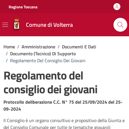
Vai ai contenuti
Vai al footer
Regione Toscana
Comune di Volterra
Home
/
Amministrazione
/
Documenti E Dati
/
Documento (tecnico) Di Supporto
/
Regolamento Del Consiglio Dei Giovani
Regolamento del
consiglio dei giovani
Dettagli del documento
Protocollo deliberazione C.C. N° 75 del 25/09/2024 del 25-
09-2024
Il Consiglio è un organo consultivo e propositivo della Giunta e
del Consiglio Comunale per tutte le tematiche giovanili