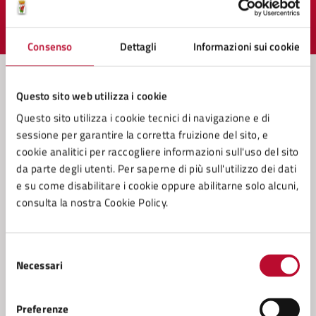
Valuta 1 stelle su 5
Valuta 2 stelle su 5
Valuta 3 stelle su 5
Valuta 4 stelle su 5
Valuta 5 stelle su 5
Consenso
Dettagli
Informazioni sui cookie
Questo sito web utilizza i cookie
Contatta il comune
Questo sito utilizza i cookie tecnici di navigazione e di
sessione per garantire la corretta fruizione del sito, e
Leggi le domande frequenti
cookie analitici per raccogliere informazioni sull'uso del sito
da parte degli utenti. Per saperne di più sull'utilizzo dei dati
Richiedi assistenza
e su come disabilitare i cookie oppure abilitarne solo alcuni,
Prenota appuntamento
consulta la nostra Cookie Policy.
Problemi in città
Selezione
Necessari
Segnala disservizio
del
consenso
Preferenze