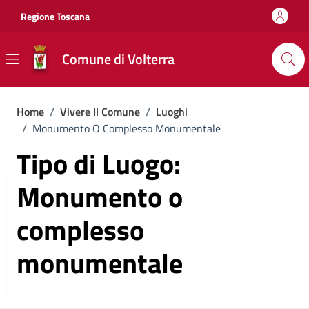
Vai ai contenuti
Vai al footer
Regione Toscana
Comune di Volterra
Home
/
Vivere Il Comune
/
Luoghi
/
Monumento O Complesso Monumentale
Tipo di Luogo:
Monumento o
complesso
monumentale