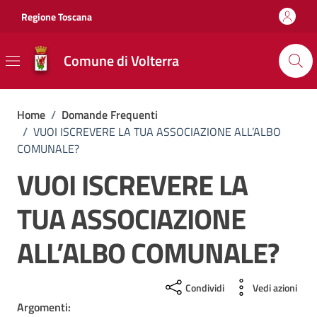
Vai ai contenuti
Vai al footer
Regione Toscana
Comune di Volterra
Home
/
Domande Frequenti
/
VUOI ISCREVERE LA TUA ASSOCIAZIONE ALL’ALBO
COMUNALE?
VUOI ISCREVERE LA
TUA ASSOCIAZIONE
ALL’ALBO COMUNALE?
Condividi
Vedi azioni
Argomenti: