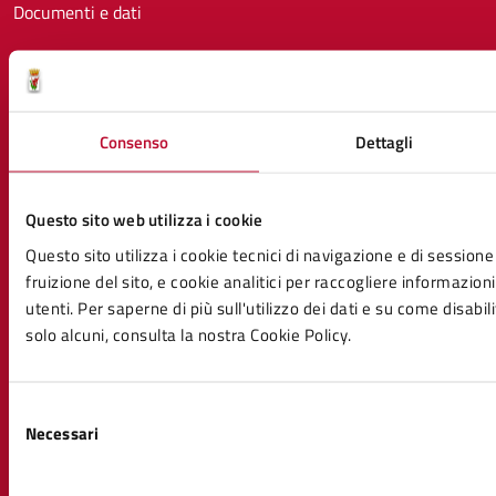
Documenti e dati
CATEGORIE DI SERVIZIO
Ambiente
Consenso
Dettagli
Anagrafe e stato civile
Autorizzazioni
Catasto e urbanistica
Questo sito web utilizza i cookie
Cultura e tempo libero
Educazione e formazione
Questo sito utilizza i cookie tecnici di navigazione e di sessione
Giustizia e sicurezza pubblica
fruizione del sito, e cookie analitici per raccogliere informazioni
Imprese e commercio
utenti. Per saperne di più sull'utilizzo dei dati e su come disabil
Mobilità e trasporti
solo alcuni, consulta la nostra Cookie Policy.
Salute, benessere e assistenza
Tributi, finanze e contravvenzioni
Selezione
Vita lavorativa
Necessari
del
consenso
NOVITÀ