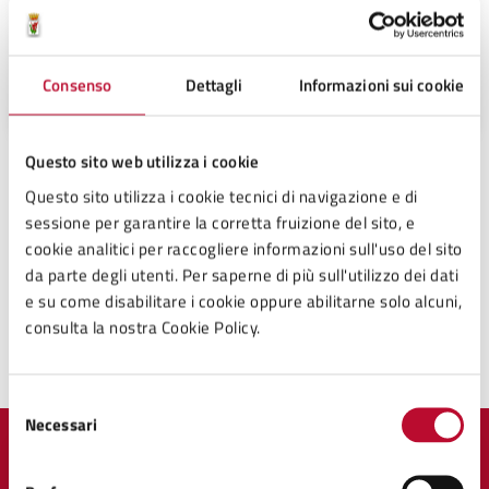
Servizi Finanziari e Programmazione
FAX:
058880035
Consenso
Dettagli
Informazioni sui cookie
Questo sito web utilizza i cookie
Ulteriori informazioni
Questo sito utilizza i cookie tecnici di navigazione e di
sessione per garantire la corretta fruizione del sito, e
Il mercoledì mattina dalle 9:00 alle 13:00 e i pomeriggi
cookie analitici per raccogliere informazioni sull'uso del sito
di martedì e giovedì 15:00 alle 18:00
da parte degli utenti. Per saperne di più sull'utilizzo dei dati
e su come disabilitare i cookie oppure abilitarne solo alcuni,
consulta la nostra Cookie Policy.
Ultimo aggiornamento:
10/02/2026, 17:13
Selezione
Necessari
del
consenso
Quanto sono chiare le informazioni su questa