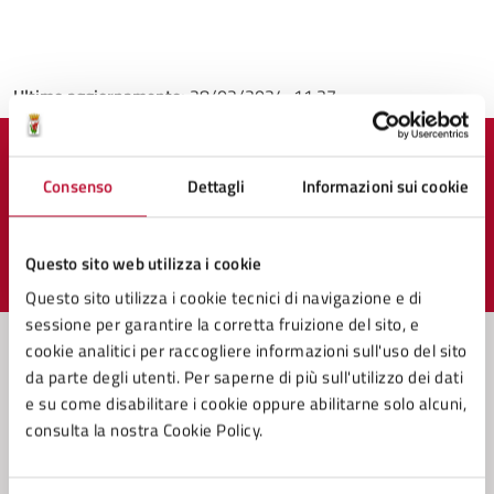
Ultimo aggiornamento:
28/02/2024, 11:37
Quanto sono chiare le informazioni su questa
Consenso
Dettagli
Informazioni sui cookie
pagina?
Questo sito web utilizza i cookie
Valuta 1 stelle su 5
Valuta 2 stelle su 5
Valuta 3 stelle su 5
Valuta 4 stelle su 5
Valuta 5 stelle su 5
Questo sito utilizza i cookie tecnici di navigazione e di
sessione per garantire la corretta fruizione del sito, e
cookie analitici per raccogliere informazioni sull'uso del sito
da parte degli utenti. Per saperne di più sull'utilizzo dei dati
Contatta il comune
e su come disabilitare i cookie oppure abilitarne solo alcuni,
consulta la nostra Cookie Policy.
Leggi le domande frequenti