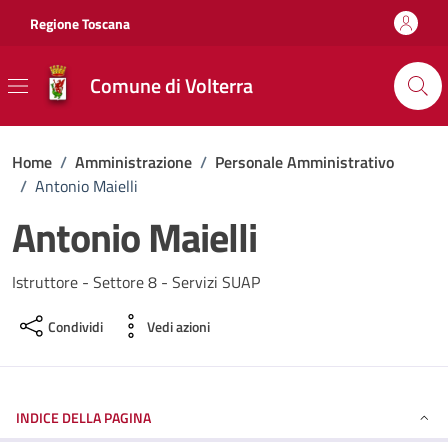
Vai ai contenuti
Vai al footer
Regione Toscana
Comune di Volterra
Home
/
Amministrazione
/
Personale Amministrativo
/
Antonio Maielli
Antonio Maielli
Istruttore - Settore 8 - Servizi SUAP
Condividi
Vedi azioni
INDICE DELLA PAGINA