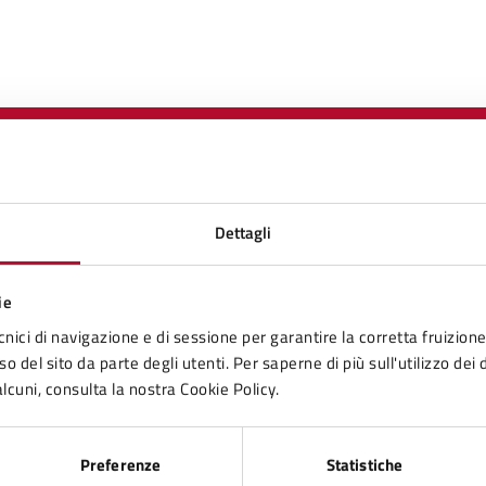
to sono chiare le informazioni su questa
Dettagli
na?
ie
cnici di navigazione e di sessione per garantire la corretta fruizione 
1 stelle su 5
uta 2 stelle su 5
Valuta 3 stelle su 5
Valuta 4 stelle su 5
Valuta 5 stelle su 5
o del sito da parte degli utenti. Per saperne di più sull'utilizzo dei 
lcuni, consulta la nostra Cookie Policy.
Preferenze
Statistiche