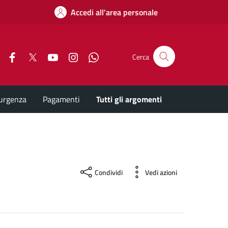
Accedi all'area personale
Facebook
X
YouTube
Instagram
Whatsapp
Cerca
'urgenza
Pagamenti
Tutti gli argomenti
Condividi
Vedi azioni