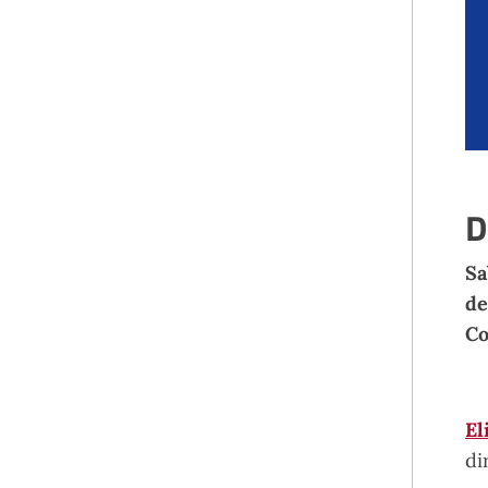
D
Sa
de
Co
El
di