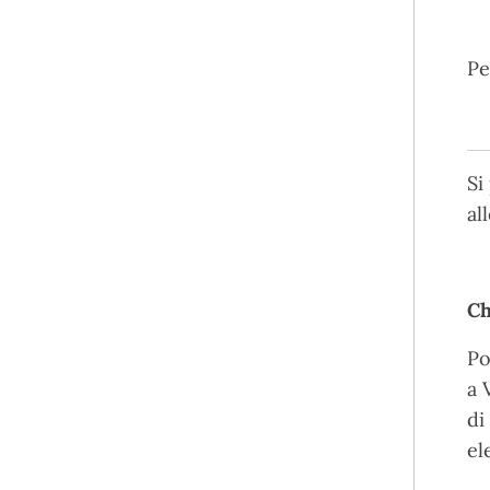
P
Si
al
Ch
Po
a 
di
el