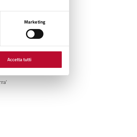
Marketing
ra'
ra'
Accetta tutti
ra'
ra'