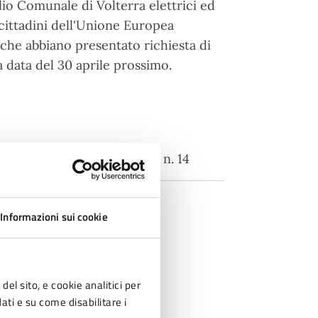
lio Comunale di Volterra elettrici ed
e cittadini dell'Unione Europea
o che abbiano presentato richiesta di
la data del 30 aprile prossimo.
del Comune di Volterra sono n. 14
Informazioni sui cookie
del sito, e cookie analitici per
dati e su come disabilitare i