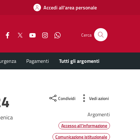
Accedi all'area personale
Facebook
X
YouTube
Instagram
Whatsapp
Cerca
'urgenza
Pagamenti
Tutti gli argomenti
24
Condividi
Vedi azioni
Argomenti
menica
Accesso all'informazione
Comunicazione istituzionale