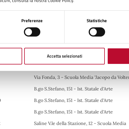
lcuni, consulta la nostra Cookie Policy.
Via S.Lino, 16 - Scuola Elementare 'San Lino'
Via S.Lino, 16 - Scuola Elementare 'San Lino'
Preferenze
Statistiche
Via S.Lino, 16 - Scuola Elementare 'San Lino'
Via Fonda, 3 - Scuola Media 'Jacopo da Volter
Via Fonda, 3 - Scuola Media 'Jacopo da Volter
Accetta selezionati
Via Fonda, 3 - Scuola Media 'Jacopo da Volter
Via Fonda, 3 - Scuola Media 'Jacopo da Volter
B.go S.Stefano, 151 - Ist. Statale d'Arte
0
B.go S.Stefano, 151 - Ist. Statale d'Arte
B.go S.Stefano, 151 - Ist. Statale d'Arte
2
Saline V.le della Stazione, 12 - Scuola Media