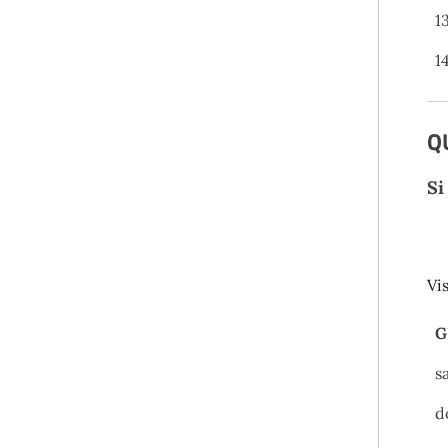
1
1
Q
Si
Vi
G
s
d