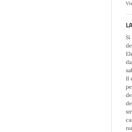
Vis
L
Si
de
El
da
sa
Il
pe
de
de
sm
ca
nu