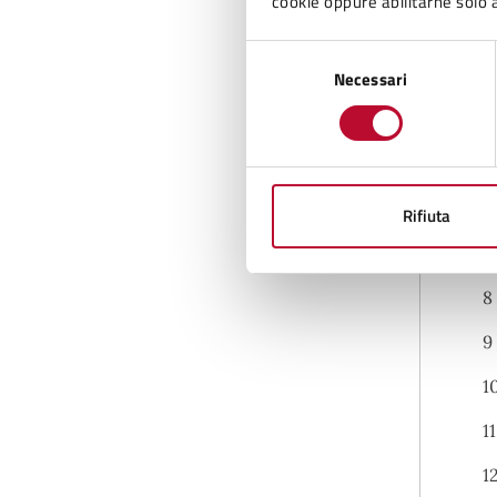
cookie oppure abilitarne solo a
2
Selezione
3
Necessari
del
consenso
4
5
6
Rifiuta
7
8
9
1
11
1