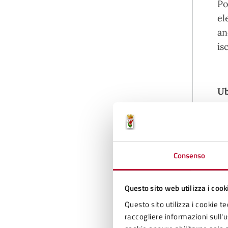
Po
el
an
is
Ub
Le
D
Consenso
Questo sito web utilizza i cook
S
Questo sito utilizza i cookie te
raccogliere informazioni sull'us
S
1