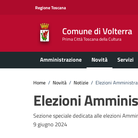
Vai ai contenuti
Vai al footer
Regione Toscana
Comune di Volterra
Prima Città Toscana della Cultura
Amministrazione
Novità
Servizi
Home
/
Novità
/
Notizie
/
Elezioni Amministr
Elezioni Amminis
Dettagli della notizi
Sezione speciale dedicata alle elezioni Amm
9 giugno 2024