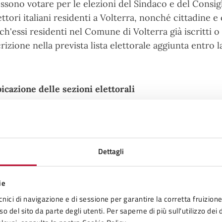
ssono votare per le elezioni del Sindaco e del Consig
ettori italiani residenti a Volterra, nonché cittadine 
ch'essi residenti nel Comune di Volterra già iscritti 
crizione nella prevista lista elettorale aggiunta entro 
icazione delle sezioni elettorali
 sedi delle sezioni elettorali presenti sul territorio 
OVE SI VOTA
Dettagli
ie
ezione
Sede
cnici di navigazione e di sessione per garantire la corretta fruizione 
o del sito da parte degli utenti. Per saperne di più sull'utilizzo dei 
ezione
Sede
Via S.Lino, 16 - Scuola Elementare 'San Lino'