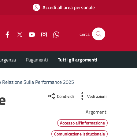
Accedi all'area personale
Facebook
X
YouTube
Instagram
Whatsapp
Cerca
'urgenza
Pagamenti
Tutti gli argomenti
e Relazione Sulla Performance 2025
e
Condividi
Vedi azioni
Argomenti
Accesso all'informazione
Comunicazione istituzionale