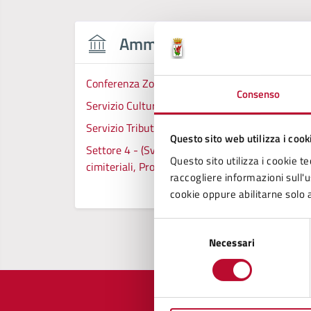
Amministrazione
Conferenza Zonale per l’Educazione e l’Istruzion
Consenso
Servizio Cultura
Servizio Tributi
Questo sito web utilizza i cook
Settore 4 - (Sviluppo e Tutela del Territorio), L
Questo sito utilizza i cookie te
cimiteriali, Protezione Civile, Ambiente
raccogliere informazioni sull'us
cookie oppure abilitarne solo a
Selezione
Necessari
del
consenso