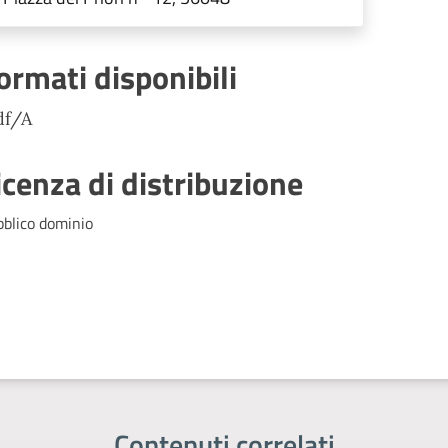
ormati disponibili
df/A
icenza di distribuzione
bblico dominio
Contenuti correlati