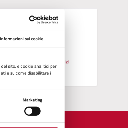
D
Griglia a
Informazioni sui cookie
REGOLAM
REGOLAME
ico, Manutenzioni, Autoparco, Servizi
del sito, e cookie analitici per
dati e su come disabilitare i
Vedi altri
Marketing