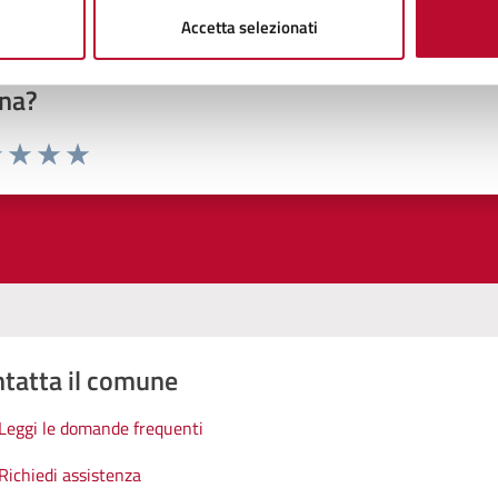
Accetta selezionati
to sono chiare le informazioni su questa
na?
1 stelle su 5
uta 2 stelle su 5
Valuta 3 stelle su 5
Valuta 4 stelle su 5
Valuta 5 stelle su 5
tatta il comune
Leggi le domande frequenti
Richiedi assistenza