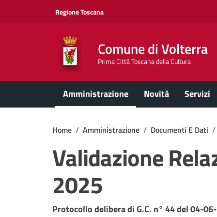
Vai ai contenuti
Vai al footer
Regione Toscana
Comune di Volterra
Prima Città Toscana della Cultura
Amministrazione
Novità
Servizi
Home
/
Amministrazione
/
Documenti E Dati
/
Validazione Rela
2025
Dettagli del documento
Protocollo delibera di G.C. n° 44 del 04-06