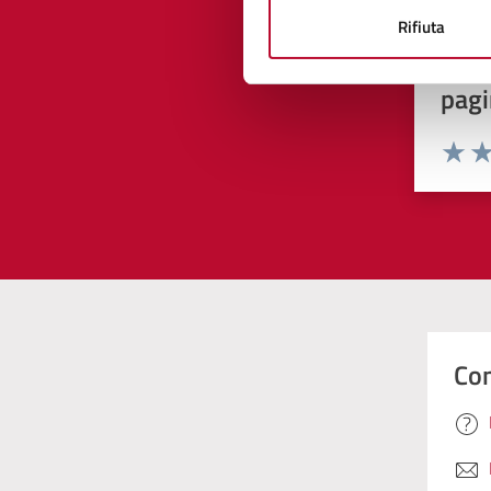
Rifiuta
Quan
pagi
Valuta 
Val
Con