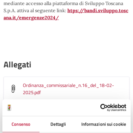
mediante accesso alla piattaforma di Sviluppo Toscana
S.p.A. attiva al seguente link:
htps://bandi.sviluppo.tosc
ana.it/emergenze2024/
Allegati
Ordinanza_commissariale_n.16_del_18-02-
2025
.pdf
Ordinanza_commissariale_n.16_del_18-02-
2025-Allegato-A
.pdf
Consenso
Dettagli
Informazioni sui cookie