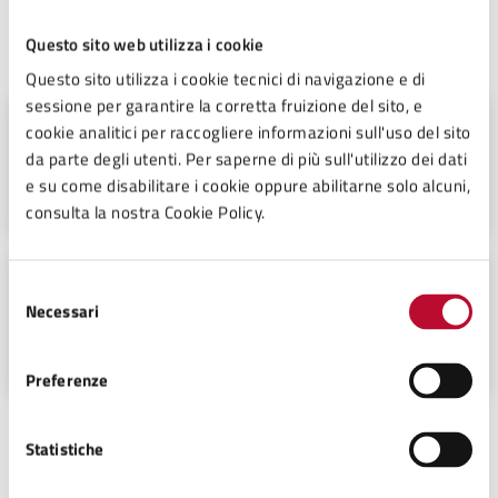
Questo sito web utilizza i cookie
A cura di
Questo sito utilizza i cookie tecnici di navigazione e di
sessione per garantire la corretta fruizione del sito, e
Servizio Protezione Civile
cookie analitici per raccogliere informazioni sull'uso del sito
da parte degli utenti. Per saperne di più sull'utilizzo dei dati
Palazzo Pretorio, piano secondo Piazza
e su come disabilitare i cookie oppure abilitarne solo alcuni,
dei Priori n° 12, 56048
consulta la nostra Cookie Policy.
Servizio Ambiente
Selezione
Necessari
del
Palazzo Pretorio, piano secondo Piazza
consenso
dei Priori n° 12, 56048
Preferenze
Statistiche