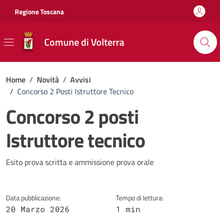
Vai ai contenuti
Vai al footer
Regione Toscana
Comune di Volterra
Home
/
Novità
/
Avvisi
/
Concorso 2 Posti Istruttore Tecnico
Concorso 2 posti
Istruttore tecnico
Dettagli della notizia
Esito prova scritta e ammissione prova orale
Data pubblicazione:
Tempo di lettura:
20 Marzo 2026
1 min