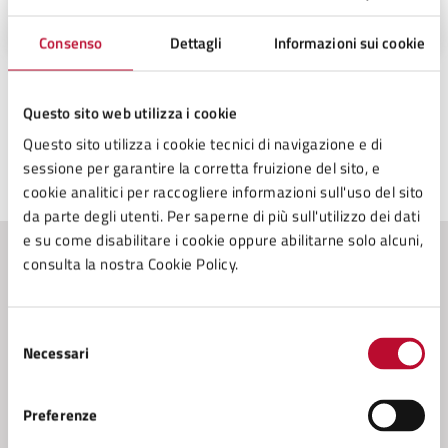
Palazzo dei Priori n°1, 56048
Consenso
Dettagli
Informazioni sui cookie
Questo sito web utilizza i cookie
Questo sito utilizza i cookie tecnici di navigazione e di
sessione per garantire la corretta fruizione del sito, e
Ultimo aggiornamento:
01/12/2025, 09:05
cookie analitici per raccogliere informazioni sull'uso del sito
da parte degli utenti. Per saperne di più sull'utilizzo dei dati
e su come disabilitare i cookie oppure abilitarne solo alcuni,
consulta la nostra Cookie Policy.
Contenuti correlati
Selezione
Amministrazione
Necessari
del
consenso
Conferenza Zonale per l’Educazione e l’Istruzione
Preferenze
della Zona Val di Cecina