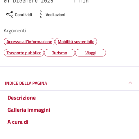
01 Dicembre 2025
1 min
Condividi
Vedi azioni
Argomenti
Accesso all'informazione
Mobilità sostenibile
Trasporto pubblico
Turismo
Viaggi
INDICE DELLA PAGINA
Descrizione
Galleria immagini
A cura di