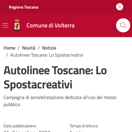
Vai ai contenuti
Vai al footer
Regione Toscana
Comune di Volterra
Home
/
Novità
/
Notizie
/
Autolinee Toscane: Lo Spostacreativi
Autolinee Toscane: Lo
Spostacreativi
Dettagli della notizia
Campagna di sensibilizzazione dedicata all’uso del mezzo
pubblico
Data pubblicazione:
Tempo di lettura: