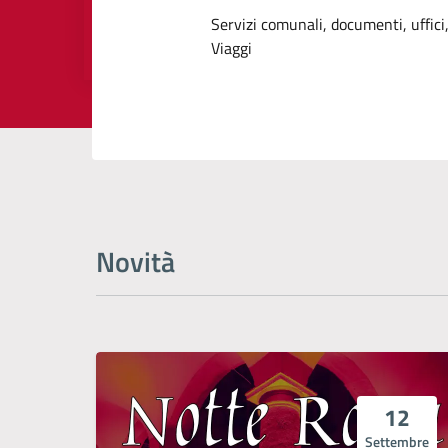
Dettagli dell
Servizi comunali, documenti, uffici,
Viaggi
Novità
12
Settembre