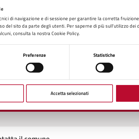
ie
cnici di navigazione e di sessione per garantire la corretta fruizione 
o del sito da parte degli utenti. Per saperne di più sull'utilizzo dei 
lcuni, consulta la nostra Cookie Policy.
to sono chiare le informazioni su questa
Preferenze
Statistiche
na?
1 stelle su 5
uta 2 stelle su 5
Valuta 3 stelle su 5
Valuta 4 stelle su 5
Valuta 5 stelle su 5
Accetta selezionati
tatta il comune