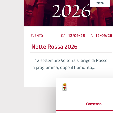
2026
12/09/26
12/09/26
EVENTO
DAL
—
AL
Notte Rossa 2026
Il 12 settembre Volterra si tinge di Rosso.
In programma, dopo il tramonto,
intrattenimenti musicali, letture e brevi
performance teatrali che si ripeteranno
ogni mezz’ora nelle numerose location
dislocate in tutto il centro storico.
Consenso