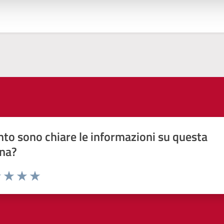
to sono chiare le informazioni su questa
na?
1 stelle su 5
uta 2 stelle su 5
Valuta 3 stelle su 5
Valuta 4 stelle su 5
Valuta 5 stelle su 5