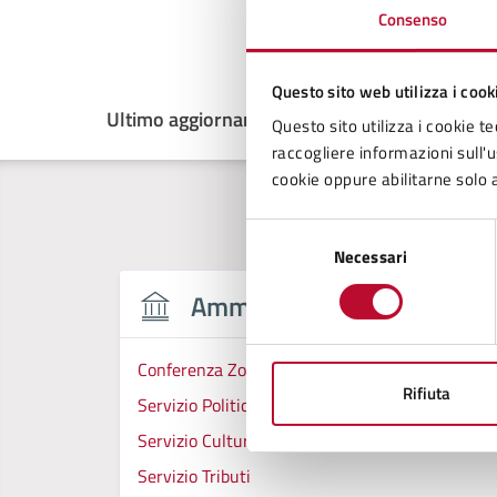
Consenso
Questo sito web utilizza i cook
Ultimo aggiornamento:
20/11/2025, 12:26
Questo sito utilizza i cookie te
raccogliere informazioni sull'us
cookie oppure abilitarne solo a
Selezione
Necessari
del
consenso
Amministrazione
Conferenza Zonale per l’Educazione e l’Istruzion
Rifiuta
Servizio Politiche Sociali, Sport
Servizio Cultura
Servizio Tributi