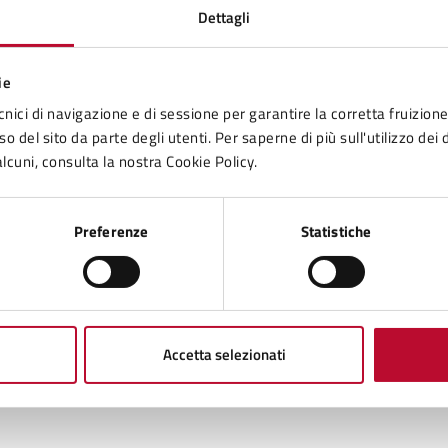
Dettagli
ie
cnici di navigazione e di sessione per garantire la corretta fruizione 
o del sito da parte degli utenti. Per saperne di più sull'utilizzo dei 
lcuni, consulta la nostra Cookie Policy.
Contenuti correlati
Preferenze
Statistiche
e della Zona Val di Cecina
Accetta selezionati