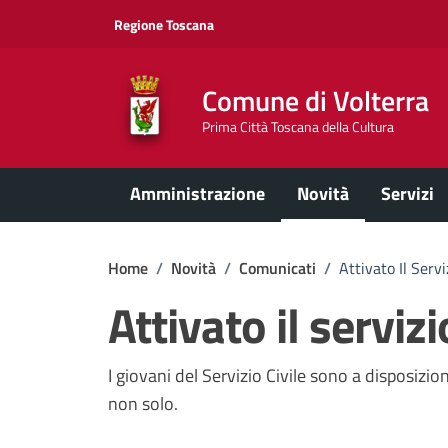
Vai ai contenuti
Vai al footer
Regione Toscana
Comune di Volterra
Prima Città Toscana della Cultura
Amministrazione
Novità
Servizi
Home
/
Novità
/
Comunicati
/
Attivato Il Servi
Attivato il servizi
Dettagli della notizi
I giovani del Servizio Civile sono a disposizio
non solo.