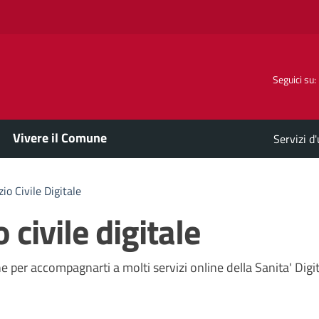
Seguici su:
Vivere il Comune
Servizi d
zio Civile Digitale
o civile digitale
a
ne per accompagnarti a molti servizi online della Sanita' Digi