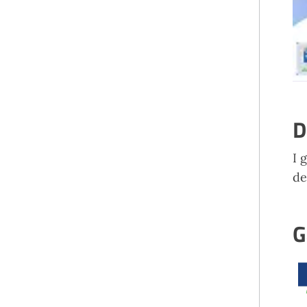
D
I 
de
G