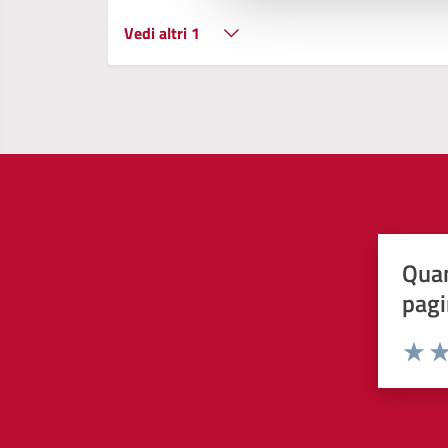
Vedi altri 1
Quan
pagi
Valuta 
Val