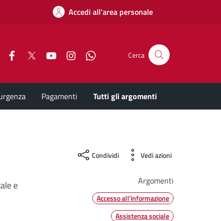
Accedi all'area personale
Facebook
X
YouTube
Instagram
Whatsapp
Cerca
'urgenza
Pagamenti
Tutti gli argomenti
Condividi
Vedi azioni
Argomenti
tale e
Accesso all'informazione
Assistenza sociale