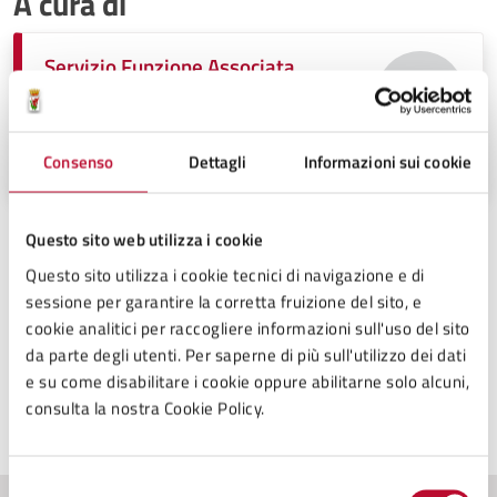
A cura di
Servizio Funzione Associata,
Istruzione Pubblica
Palazzo Pretorio, piano primo Piazza dei
Priori n° 12, 56048
Consenso
Dettagli
Informazioni sui cookie
Questo sito web utilizza i cookie
Persone
Questo sito utilizza i cookie tecnici di navigazione e di
sessione per garantire la corretta fruizione del sito, e
Rossella Trafeli
cookie analitici per raccogliere informazioni sull'uso del sito
da parte degli utenti. Per saperne di più sull'utilizzo dei dati
e su come disabilitare i cookie oppure abilitarne solo alcuni,
consulta la nostra Cookie Policy.
Ultimo aggiornamento:
20/11/2025, 13:48
Selezione