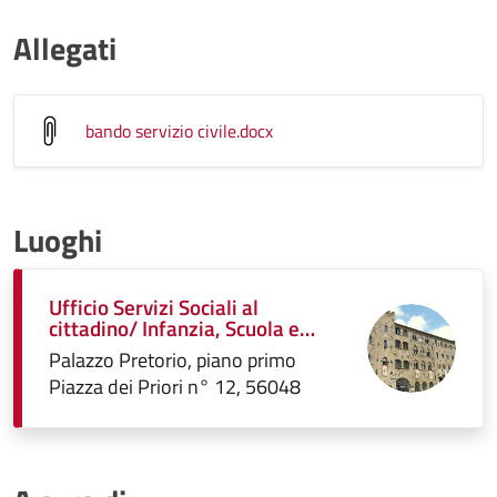
Allegati
bando servizio civile
.docx
Luoghi
Ufficio Servizi Sociali al
cittadino/ Infanzia, Scuola e
Istruzione e Politiche Sociali
Palazzo Pretorio, piano primo
Piazza dei Priori n° 12, 56048