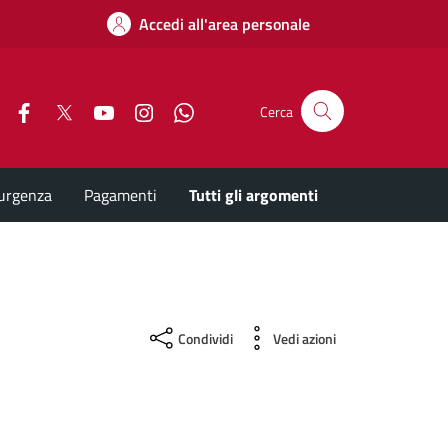
Accedi all'area personale
Facebook
X
YouTube
Instagram
Whatsapp
Cerca
'urgenza
Pagamenti
Tutti gli argomenti
Condividi
Vedi azioni