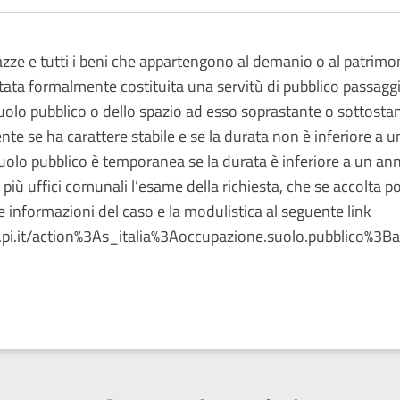
 piazze e tutti i beni che appartengono al demanio o al patrim
è stata formalmente costituita una servitù di pubblico passa
olo pubblico o dello spazio ad esso soprastante o sottostan
te se ha carattere stabile e se la durata non è inferiore a
uolo pubblico è temporanea se la durata è inferiore a un anno
più uffici comunali l’esame della richiesta, che se accolta po
 informazioni del caso e la modulistica al seguente link
pi.it/action%3As_italia%3Aoccupazione.suolo.pubblico%3Battiv