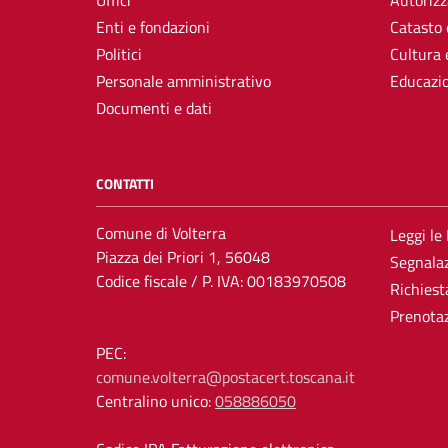
Uffici
Autorizz
Enti e fondazioni
Catasto 
Politici
Cultura 
Personale amministrativo
Educazi
Documenti e dati
CONTATTI
Comune di Volterra
Leggi le
Piazza dei Priori 1, 56048
Segnalaz
Codice fiscale / P. IVA: 00183970508
Richiest
Prenota
PEC:
comune.volterra@postacert.toscana.it
Centralino unico:
058886050