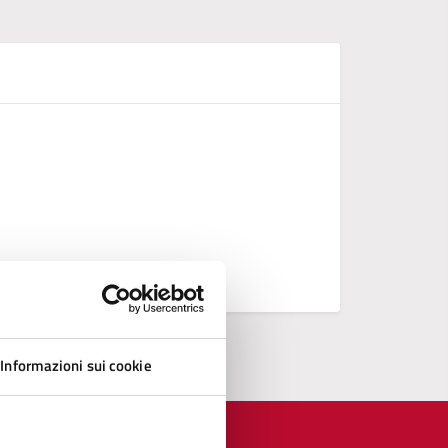
D
REGOLAME
REGOLAM
Regolament
REGOLAME
Informazioni sui cookie