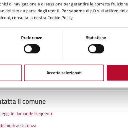
cnici di navigazione e di sessione per garantire la corretta fruizione 
o del sito da parte degli utenti. Per saperne di più sull'utilizzo dei 
lcuni, consulta la nostra Cookie Policy.
to sono chiare le informazioni su questa
na?
Preferenze
Statistiche
1 stelle su 5
uta 2 stelle su 5
Valuta 3 stelle su 5
Valuta 4 stelle su 5
Valuta 5 stelle su 5
Accetta selezionati
tatta il comune
Leggi le domande frequenti
Richiedi assistenza