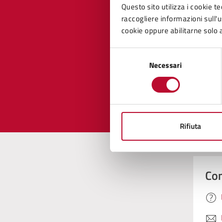
Questo sito utilizza i cookie te
raccogliere informazioni sull'us
cookie oppure abilitarne solo a
Quan
pagi
Selezione
Necessari
del
consenso
Valuta 
Val
Rifiuta
Con