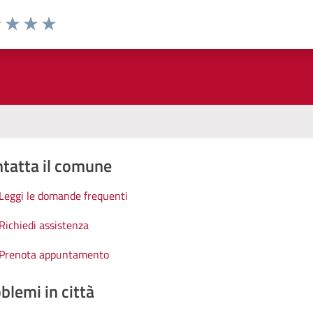
1 stelle su 5
uta 2 stelle su 5
Valuta 3 stelle su 5
Valuta 4 stelle su 5
Valuta 5 stelle su 5
tatta il comune
Leggi le domande frequenti
Richiedi assistenza
Prenota appuntamento
blemi in città