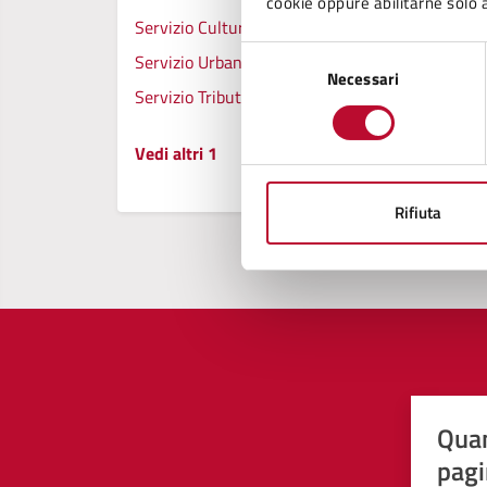
cookie oppure abilitarne solo a
Servizio Cultura
Selezione
Servizio Urbanistica, Gestione Associata, Strume
Necessari
del
Servizio Tributi
consenso
Vedi altri 1
Rifiuta
Quan
pagi