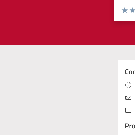
Valuta 
Val
Con
Pro