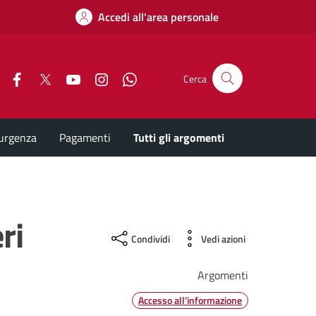
Accedi all'area personale
Facebook
X
YouTube
Instagram
Whatsapp
Cerca
'urgenza
Pagamenti
Tutti gli argomenti
ri
Condividi
Vedi azioni
Argomenti
Accesso all'informazione