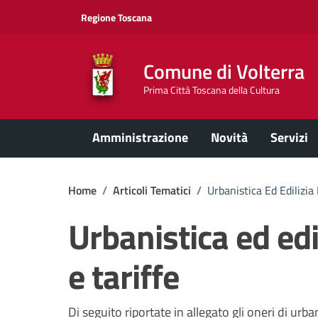
Vai ai contenuti
Vai al footer
Regione Toscana
Comune di Volterra
Prima Città Toscana della Cultura
Amministrazione
Novità
Servizi
Home
/
Articoli Tematici
/
Urbanistica Ed Edilizia
Urbanistica ed edi
e tariffe
Di seguito riportate in allegato gli oneri di urban