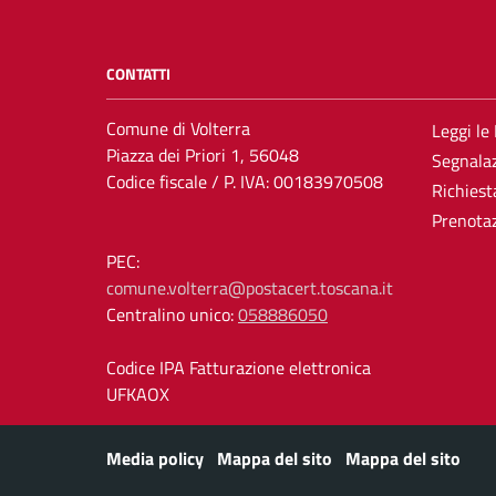
CONTATTI
Comune di Volterra
Leggi le
Piazza dei Priori 1, 56048
Segnalaz
Codice fiscale / P. IVA: 00183970508
Richiest
Prenota
PEC:
comune.volterra@postacert.toscana.it
Centralino unico:
058886050
Codice IPA Fatturazione elettronica
UFKAOX
Media policy
Mappa del sito
Mappa del sito