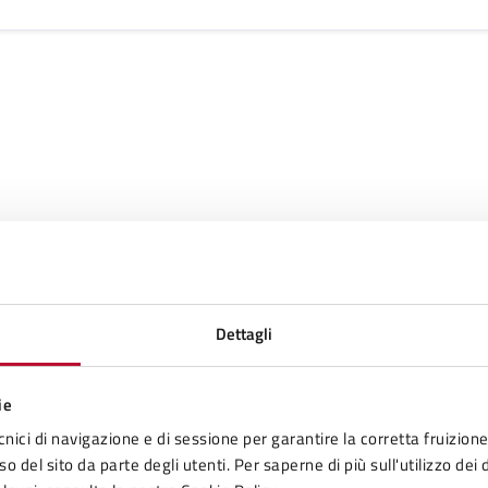
Dettagli
Contenuti correlati
ie
cnici di navigazione e di sessione per garantire la corretta fruizione 
o del sito da parte degli utenti. Per saperne di più sull'utilizzo dei 
e della Zona Val di Cecina