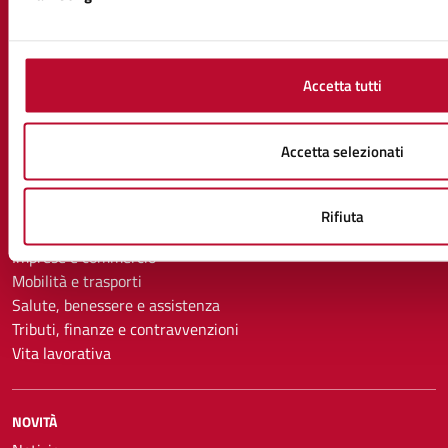
CATEGORIE DI SERVIZIO
Accetta tutti
Ambiente
Anagrafe e stato civile
Autorizzazioni
Accetta selezionati
Catasto e urbanistica
Cultura e tempo libero
Educazione e formazione
Rifiuta
Giustizia e sicurezza pubblica
Imprese e commercio
Mobilità e trasporti
Salute, benessere e assistenza
Tributi, finanze e contravvenzioni
Vita lavorativa
NOVITÀ