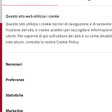
Segnala disservizio
Questo sito web utilizza i cookie
Questo sito utilizza i cookie tecnici di navigazione e di sessione
fruizione del sito, e cookie analitici per raccogliere informazioni
utenti. Per saperne di più sull'utilizzo dei dati e su come disabil
solo alcuni, consulta la nostra Cookie Policy.
Comune di Volterra
Selezione
Necessari
del
AMMINISTRAZIONE
consenso
Organi di governo
Preferenze
Aree amministrative
Uffici
Enti e fondazioni
Statistiche
Politici
Personale amministrativo
Documenti e dati
Marketing