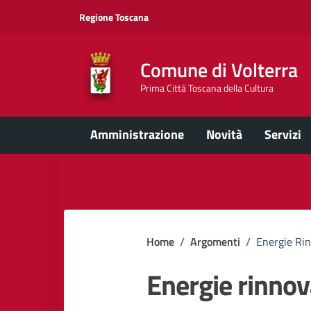
Vai ai contenuti
Vai al footer
Regione Toscana
Comune di Volterra
Prima Città Toscana della Cultura
Amministrazione
Novità
Servizi
Home
/
Argomenti
/
Energie Rin
Energie rinnov