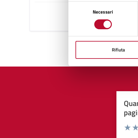
Selezione
Necessari
del
consenso
Rifiuta
Quan
pagi
Valuta 
Val