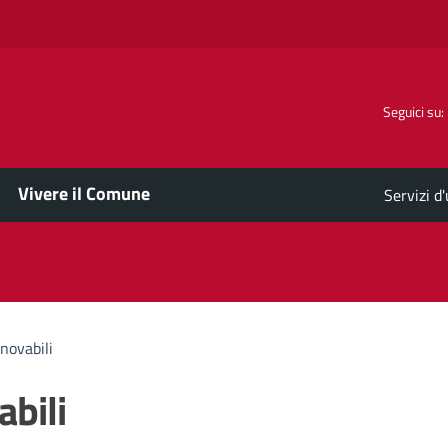
Seguici su:
Vivere il Comune
Servizi d
novabili
abili