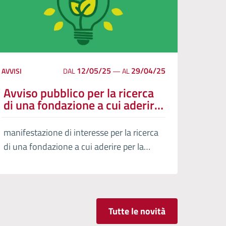
12/05/25
29/04/25
AVVISI
DAL
—
AL
Avviso pubblico per la ricerca
di una fondazione a cui aderire
per la costituzione e gestione
di una comunita’ energetica
manifestazione di interesse per la ricerca
rinnovabile – esito
di una fondazione a cui aderire per la
costituzione e gestione di una comunita’
energetica rinnovabile (c.e.r.) per il
comune di Volterra
Tutte le novità