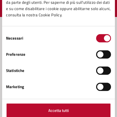
da parte degli utenti. Per saperne di più sull'utilizzo dei dati
e su come disabilitare i cookie oppure abilitarne solo alcuni,
Valuta 1 stelle su 5
Valuta 2 stelle su 5
Valuta 3 stelle su 5
Valuta 4 stelle su 5
Valuta 5 stelle su 5
consulta la nostra Cookie Policy.
Selezione
Contatta il comune
Necessari
del
consenso
Leggi le domande frequenti
Preferenze
Richiedi assistenza
Statistiche
Prenota appuntamento
Problemi in città
Marketing
Segnala disservizio
Accetta tutti