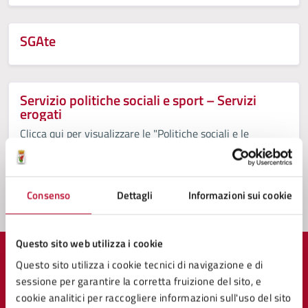
SERVIZIO IDRICO INTEGRATO – CONFERENZA
TERRITORIALE N. 5 “TOSCANA COSTA”
BONUS INTEGRATIVO ANNO 2024
SGAte
Servizio politiche sociali e sport – Servizi
erogati
Clicca qui per visualizzare le "Politiche sociali e le
Politiche abitative promosse dal Comune di Volterra"
Consenso
Dettagli
Informazioni sui cookie
Questo sito web utilizza i cookie
Questo sito utilizza i cookie tecnici di navigazione e di
Quanto sono chiare le informazioni su questa
sessione per garantire la corretta fruizione del sito, e
pagina?
cookie analitici per raccogliere informazioni sull'uso del sito