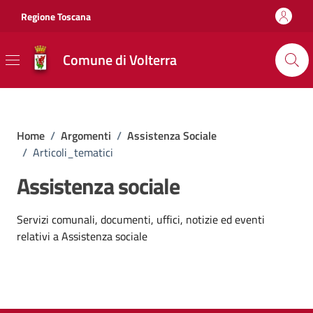
Vai ai contenuti
Vai al footer
Regione Toscana
Comune di Volterra
Home
/
Argomenti
/
Assistenza Sociale
/
Articoli_tematici
Assistenza sociale
Dettagli dell'argomento
Servizi comunali, documenti, uffici, notizie ed eventi
relativi a Assistenza sociale