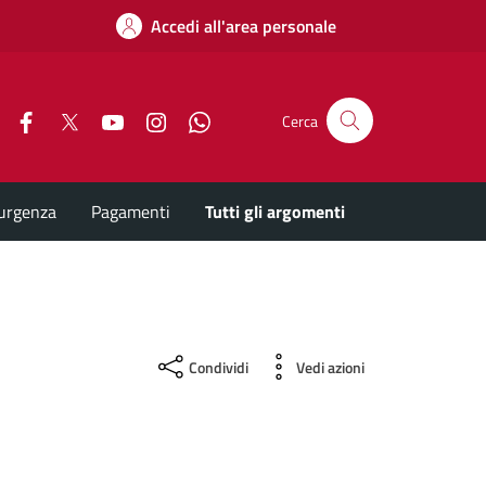
Accedi all'area personale
Facebook
X
YouTube
Instagram
Whatsapp
Cerca
'urgenza
Pagamenti
Tutti gli argomenti
Condividi
Vedi azioni