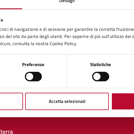
Dettagli
ie
tatta il comune
cnici di navigazione e di sessione per garantire la corretta fruizione 
Leggi le domande frequenti
o del sito da parte degli utenti. Per saperne di più sull'utilizzo dei 
lcuni, consulta la nostra Cookie Policy.
Richiedi assistenza
Prenota appuntamento
Preferenze
Statistiche
blemi in città
Segnala disservizio
Accetta selezionati
terra