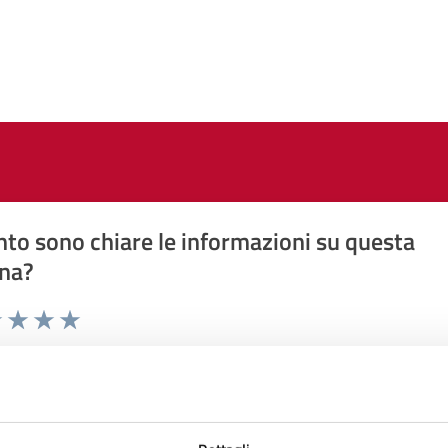
to sono chiare le informazioni su questa
na?
1 stelle su 5
uta 2 stelle su 5
Valuta 3 stelle su 5
Valuta 4 stelle su 5
Valuta 5 stelle su 5