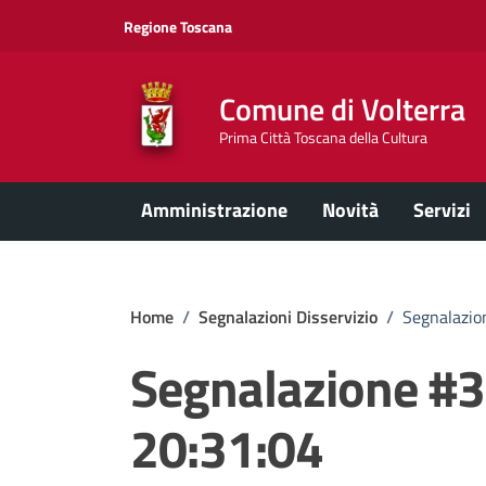
Vai ai contenuti
Vai al footer
Regione Toscana
Comune di Volterra
Prima Città Toscana della Cultura
Amministrazione
Novità
Servizi
Home
/
Segnalazioni Disservizio
/
Segnalazio
Segnalazione #
20:31:04