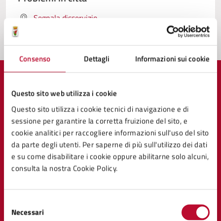
Segnala disservizio
Consenso
Dettagli
Informazioni sui cookie
Questo sito web utilizza i cookie
Questo sito utilizza i cookie tecnici di navigazione e di
Comune di Volterra
sessione per garantire la corretta fruizione del sito, e
cookie analitici per raccogliere informazioni sull'uso del sito
da parte degli utenti. Per saperne di più sull'utilizzo dei dati
AMMINISTRAZIONE
e su come disabilitare i cookie oppure abilitarne solo alcuni,
Organi di governo
consulta la nostra Cookie Policy.
Aree amministrative
Uffici
Enti e fondazioni
Selezione
Politici
Necessari
del
Personale amministrativo