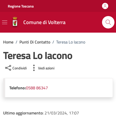
Vai ai contenuti
Vai al footer
Regione Toscana
Comune di Volterra
Home
/
Punti Di Contatto
/
Teresa Lo Iacono
Teresa Lo Iacono
Condividi
Vedi azioni
Telefono:
0588 86347
Ultimo aggiornamento:
21/03/2024, 17:07