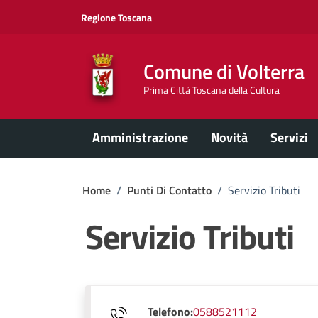
Vai ai contenuti
Vai al footer
Regione Toscana
Comune di Volterra
Prima Città Toscana della Cultura
Amministrazione
Novità
Servizi
Home
/
Punti Di Contatto
/
Servizio Tributi
Servizio Tributi
Telefono:
0588521112