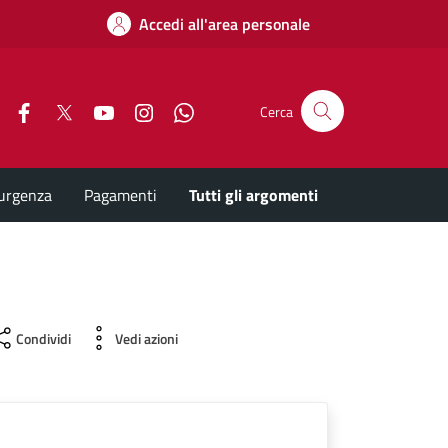
Accedi all'area personale
Facebook
X
YouTube
Instagram
Whatsapp
Cerca
'urgenza
Pagamenti
Tutti gli argomenti
Condividi
Vedi azioni