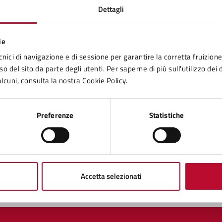
Dettagli
ie
tatta il comune
cnici di navigazione e di sessione per garantire la corretta fruizione 
o del sito da parte degli utenti. Per saperne di più sull'utilizzo dei 
Leggi le domande frequenti
lcuni, consulta la nostra Cookie Policy.
Richiedi assistenza
Preferenze
Statistiche
Prenota appuntamento
blemi in città
Segnala disservizio
Accetta selezionati