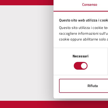
Consenso
Questo sito web utilizza i cook
Con
Questo sito utilizza i cookie te
raccogliere informazioni sull'us
cookie oppure abilitarne solo a
Selezione
Necessari
del
consenso
Pro
Rifiuta