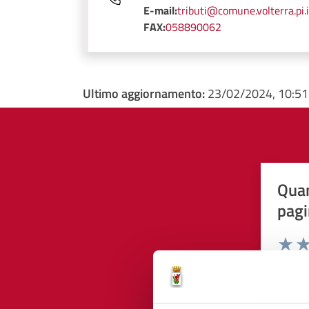
E-mail:
tributi@comune.volterra.pi.i
FAX:
058890062
Ultimo aggiornamento:
23/02/2024, 10:51
Quan
pagi
Valuta 
Val