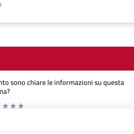
t
to sono chiare le informazioni su questa
na?
1 stelle su 5
uta 2 stelle su 5
Valuta 3 stelle su 5
Valuta 4 stelle su 5
Valuta 5 stelle su 5