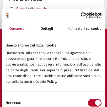
Segnala disservizio
Consenso
Dettagli
Informazioni sui cookie
Questo sito web utilizza i cookie
Questo sito utilizza i cookie tecnici di navigazione e di
Comune di Volterra
sessione per garantire la corretta fruizione del sito, e
cookie analitici per raccogliere informazioni sull'uso del sito
da parte degli utenti. Per saperne di più sull'utilizzo dei dati
AMMINISTRAZIONE
e su come disabilitare i cookie oppure abilitarne solo alcuni,
Organi di governo
consulta la nostra Cookie Policy.
Aree amministrative
Uffici
Enti e fondazioni
Selezione
Politici
Necessari
del
Personale amministrativo