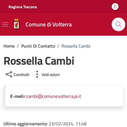
Vai ai contenuti
Vai al footer
Regione Toscana
Comune di Volterra
Home
/
Punti Di Contatto
/
Rossella Cambi
Rossella Cambi
Condividi
Vedi azioni
E-mail:
r.cambi@comune.volterra.pi.it
Ultimo aggiornamento:
23/02/2024, 11:48