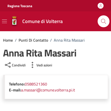
Vai ai contenuti
Vai al footer
Regione Toscana
Comune di Volterra
Home
/
Punti Di Contatto
/
Anna Rita Massari
Anna Rita Massari
Condividi
Vedi azioni
Telefono:
0588521360
E-mail:
a.massari@comune.volterra.pi.it