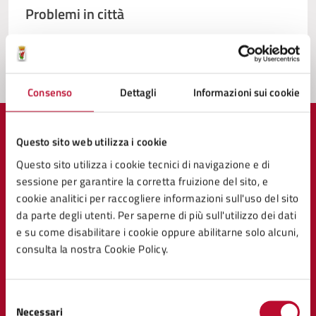
Problemi in città
Segnala disservizio
Consenso
Dettagli
Informazioni sui cookie
Questo sito web utilizza i cookie
Questo sito utilizza i cookie tecnici di navigazione e di
Comune di Volterra
sessione per garantire la corretta fruizione del sito, e
cookie analitici per raccogliere informazioni sull'uso del sito
da parte degli utenti. Per saperne di più sull'utilizzo dei dati
AMMINISTRAZIONE
e su come disabilitare i cookie oppure abilitarne solo alcuni,
Organi di governo
consulta la nostra Cookie Policy.
Aree amministrative
Uffici
Selezione
Enti e fondazioni
Necessari
del
Politici