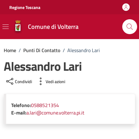
Vai ai contenuti
Vai al footer
Regione Toscana
Comune di Volterra
Home
/
Punti Di Contatto
/
Alessandro Lari
Alessandro Lari
Condividi
Vedi azioni
Telefono:
0588521354
E-mail:
a.lari@comune.volterra.pi.it