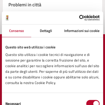
Problemi in città
Segnala disservizio
Consenso
Dettagli
Informazioni sui cookie
Questo sito web utilizza i cookie
Questo sito utilizza i cookie tecnici di navigazione e di
Comune di Volterra
sessione per garantire la corretta fruizione del sito, e
cookie analitici per raccogliere informazioni sull'uso del sito
da parte degli utenti. Per saperne di più sull'utilizzo dei dati
AMMINISTRAZIONE
e su come disabilitare i cookie oppure abilitarne solo alcuni,
Organi di governo
consulta la nostra Cookie Policy.
Aree amministrative
Uffici
Selezione
Enti e fondazioni
Necessari
del
Politici