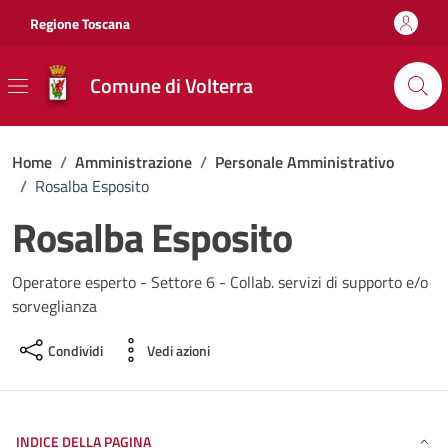
Vai ai contenuti
Vai al footer
Regione Toscana
Comune di Volterra
Home
/
Amministrazione
/
Personale Amministrativo
/
Rosalba Esposito
Rosalba Esposito
Operatore esperto - Settore 6 - Collab. servizi di supporto e/o
sorveglianza
Condividi
Vedi azioni
INDICE DELLA PAGINA