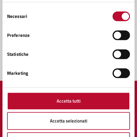
Leggi le domande frequenti
Selezione
Richiedi assistenza
Necessari
del
consenso
Prenota appuntamento
Preferenze
Problemi in città
Statistiche
Segnala disservizio
Marketing
Accetta tutti
Comune di Volterra
Accetta selezionati
AMMINISTRAZIONE