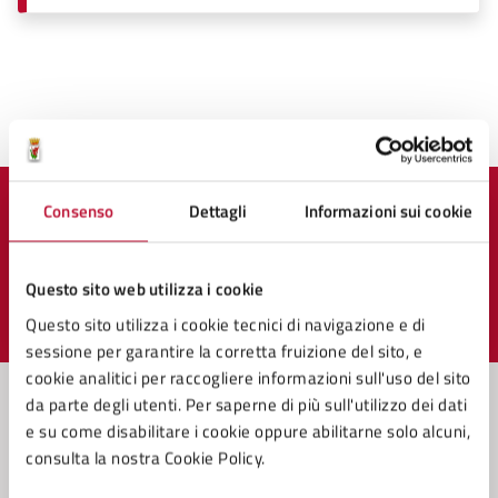
Ultimo aggiornamento:
19/03/2024, 17:07
Consenso
Dettagli
Informazioni sui cookie
Quanto sono chiare le informazioni su questa
pagina?
Questo sito web utilizza i cookie
Questo sito utilizza i cookie tecnici di navigazione e di
Valuta 1 stelle su 5
Valuta 2 stelle su 5
Valuta 3 stelle su 5
Valuta 4 stelle su 5
Valuta 5 stelle su 5
sessione per garantire la corretta fruizione del sito, e
cookie analitici per raccogliere informazioni sull'uso del sito
da parte degli utenti. Per saperne di più sull'utilizzo dei dati
e su come disabilitare i cookie oppure abilitarne solo alcuni,
Contatta il comune
consulta la nostra Cookie Policy.