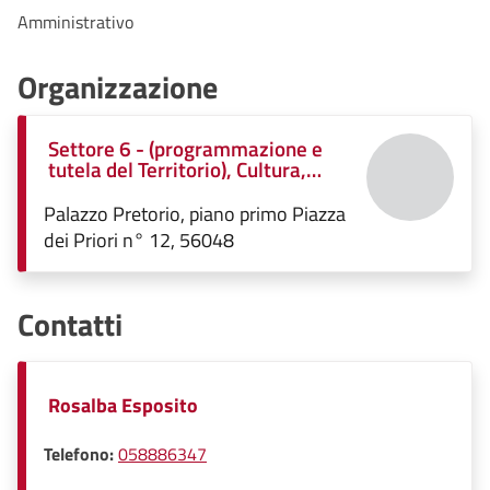
Amministrativo
Organizzazione
Settore 6 - (programmazione e
tutela del Territorio), Cultura,
Turismo, Eventi, Urbanistica e
Gestione associata Strumenti
Palazzo Pretorio, piano primo Piazza
Urbanistici, Governo del territorio,
dei Priori n° 12, 56048
Edilizia Privata e Pubblica ed
Espropri
Contatti
Rosalba Esposito
Telefono:
058886347