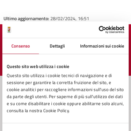
Ultimo aggiornamento:
28/02/2024, 16:51
Quanto sono chiare le informazioni su questa
pagina?
Consenso
Dettagli
Informazioni sui cookie
Questo sito web utilizza i cookie
Valuta 1 stelle su 5
Valuta 2 stelle su 5
Valuta 3 stelle su 5
Valuta 4 stelle su 5
Valuta 5 stelle su 5
Questo sito utilizza i cookie tecnici di navigazione e di
sessione per garantire la corretta fruizione del sito, e
cookie analitici per raccogliere informazioni sull'uso del sito
da parte degli utenti. Per saperne di più sull'utilizzo dei dati
Contatta il comune
e su come disabilitare i cookie oppure abilitarne solo alcuni,
consulta la nostra Cookie Policy.
Leggi le domande frequenti
Richiedi assistenza
Selezione