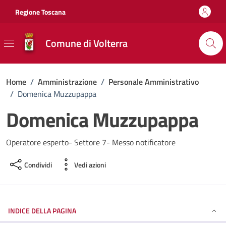
Vai ai contenuti
Vai al footer
Regione Toscana
Comune di Volterra
Home
/
Amministrazione
/
Personale Amministrativo
/
Domenica Muzzupappa
Domenica Muzzupappa
Operatore esperto- Settore 7- Messo notificatore
Condividi
Vedi azioni
INDICE DELLA PAGINA