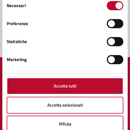
Necessari
Prenota appuntamento
del
consenso
Problemi in città
Preferenze
Segnala disservizio
Statistiche
Marketing
Accetta tutti
Comune di Volterra
Accetta selezionati
AMMINISTRAZIONE
Organi di governo
Aree amministrative
Rifiuta