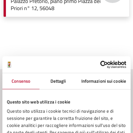
Istruzione Pubblica, politiche
Palazzo Pretorio, piano primo Piazza dei
Sociali, Sport
Priori n° 12, 56048
Ultimo aggiornamento:
19/05/2026, 09:21
Consenso
Dettagli
Informazioni sui cookie
Contenuti correlati
Questo sito web utilizza i cookie
Amministrazione
Questo sito utilizza i cookie tecnici di navigazione e di
sessione per garantire la corretta fruizione del sito, e
Conferenza Zonale per l’Educazione e l’Istruzione
cookie analitici per raccogliere informazioni sull'uso del sito
della Zona Val di Cecina
da parte degli utenti. Per saperne di più sull'utilizzo dei dati