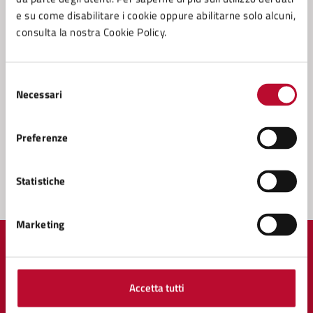
e su come disabilitare i cookie oppure abilitarne solo alcuni,
Servizio Funzione Associata, Istruzione Pubblica
consulta la nostra Cookie Policy.
Servizio Cultura
Servizio Tributi
Selezione
Necessari
del
Vedi altri 1
consenso
Preferenze
Statistiche
Marketing
Quanto sono chiare le informazioni su questa
pagina?
Accetta tutti