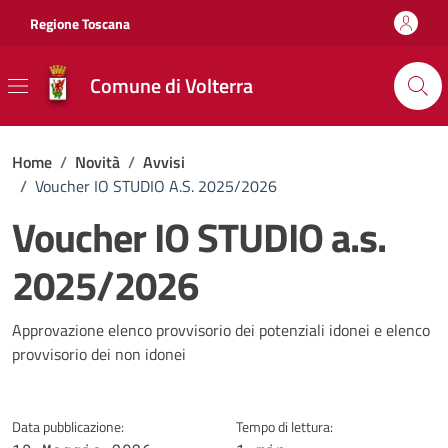
Vai ai contenuti
Vai al footer
Regione Toscana
Comune di Volterra
Home
/
Novità
/
Avvisi
/
Voucher IO STUDIO A.s. 2025/2026
Voucher IO STUDIO a.s.
2025/2026
Dettagli della notizia
Approvazione elenco provvisorio dei potenziali idonei e elenco
provvisorio dei non idonei
Data pubblicazione:
Tempo di lettura: