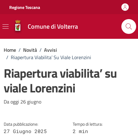
Vai ai contenuti
Vai al footer
Regione Toscana
Comune di Volterra
Home
/
Novità
/
Avvisi
/
Riapertura Viabilita’ Su Viale Lorenzini
Riapertura viabilita’ su
viale Lorenzini
Dettagli della notizia
Da oggi 26 giugno
Data pubblicazione:
Tempo di lettura:
27 Giugno 2025
2 min