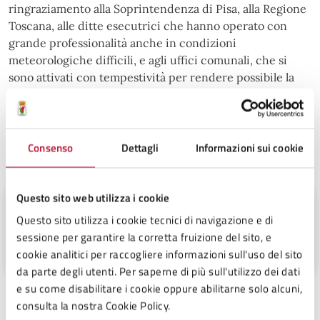
ringraziamento alla Soprintendenza di Pisa, alla Regione
Toscana, alle ditte esecutrici che hanno operato con
grande professionalità anche in condizioni
meteorologiche difficili, e agli uffici comunali, che si
sono attivati con tempestività per rendere possibile la
riapertura in tempi brevissimi, a poche ore dalla
comunicazione ufficiale da parte della Soprintendenza.
Consenso
Dettagli
Informazioni sui cookie
A cura di
Questo sito web utilizza i cookie
Sindaco
Questo sito utilizza i cookie tecnici di navigazione e di
Palazzo dei Priori n°1, 56048
sessione per garantire la corretta fruizione del sito, e
cookie analitici per raccogliere informazioni sull'uso del sito
da parte degli utenti. Per saperne di più sull'utilizzo dei dati
e su come disabilitare i cookie oppure abilitarne solo alcuni,
consulta la nostra Cookie Policy.