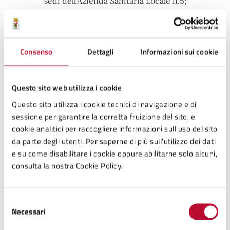
sedi dell'Azienda Sanitaria Locale n.5;
in alternativa, al fine di evitare di doversi munire di volta
in volta, in occasione di ogni consultazione, dell'apposito
certificato medico, gli elettori fisicamente impediti
Consenso
Dettagli
Informazioni sui cookie
possono preventivamente chiedere all'ufficio elettorale
del proprio Comune l'
annotazione permanente
del
diritto al voto assistito sulla propria tessera elettorale.
Questo sito web utilizza i cookie
Questo sito utilizza i cookie tecnici di navigazione e di
Alla domanda deve essere allegata apposita
sessione per garantire la corretta fruizione del sito, e
dichiarazione sanitaria che attesta che il richiedente è
cookie analitici per raccogliere informazioni sull'uso del sito
impossibilitato ad esercitare autonomamente il diritto di
da parte degli utenti. Per saperne di più sull'utilizzo dei dati
voto, rilasciata da un funzionario medico designato dalla
e su come disabilitare i cookie oppure abilitarne solo alcuni,
ASL, la tessera elettorale e copia di un documento di
consulta la nostra Cookie Policy.
riconoscimento.
Selezione
Necessari
del
consenso