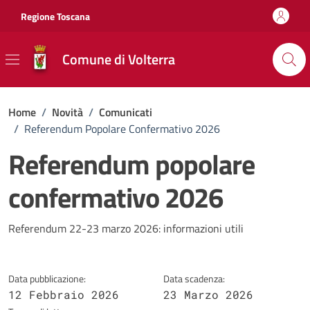
Vai ai contenuti
Vai al footer
Regione Toscana
Comune di Volterra
Home
/
Novità
/
Comunicati
/
Referendum Popolare Confermativo 2026
Referendum popolare
confermativo 2026
Dettagli della notizia
Referendum 22-23 marzo 2026: informazioni utili
Data pubblicazione:
Data scadenza:
12 Febbraio 2026
23 Marzo 2026