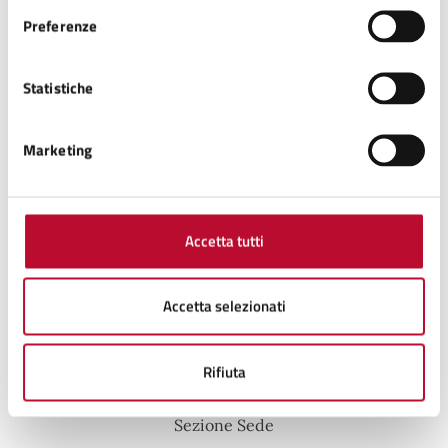
CERTIFICAZIONE PER VOTO CON
Preferenze
ACCOMPAGNATORE IN CABINA E NON
Statistiche
DEAMBULANTE
SEDE
Marketing
Volterra presso sede Distrettuale Borgo San Lazzaro n.
5 "Casa della Comunità"
Accetta tutti
venerdì 20/03/2026
Grassi ore 18:00-18:30
sabato 21/03/2026 Grassi ore 10:00-11:00
Accetta selezionati
DOVE SI VOTA
Rifiuta
Sezione Sede