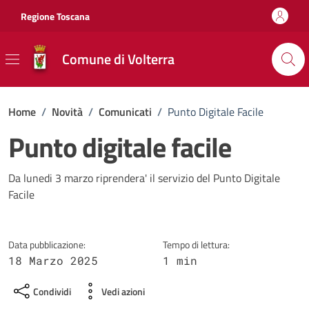
Vai ai contenuti
Vai al footer
Regione Toscana
Comune di Volterra
Home
/
Novità
/
Comunicati
/
Punto Digitale Facile
Punto digitale facile
Dettagli della notizia
Da lunedi 3 marzo riprendera' il servizio del Punto Digitale
Facile
Data pubblicazione:
Tempo di lettura:
18 Marzo 2025
1 min
Condividi
Vedi azioni