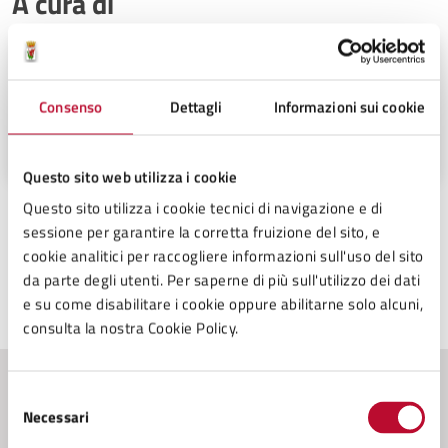
A cura di
Settore 5 - Servizi alla Persona,
Gestione Amministrativa del
Patrimonio, Funzione Associata
Consenso
Dettagli
Informazioni sui cookie
Istruzione Pubblica, politiche
Palazzo Pretorio, piano primo Piazza dei
Sociali, Sport
Priori n° 12, 56048
Questo sito web utilizza i cookie
Questo sito utilizza i cookie tecnici di navigazione e di
sessione per garantire la corretta fruizione del sito, e
cookie analitici per raccogliere informazioni sull'uso del sito
da parte degli utenti. Per saperne di più sull'utilizzo dei dati
e su come disabilitare i cookie oppure abilitarne solo alcuni,
Ultimo aggiornamento:
20/11/2025, 11:37
consulta la nostra Cookie Policy.
Selezione
Contenuti correlati
Necessari
del
consenso