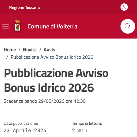
Vai ai contenuti
Vai al footer
Regione Toscana
Comune di Volterra
Home
/
Novità
/
Avvisi
/
Pubblicazione Avviso Bonus Idrico 2026
Pubblicazione Avviso
Bonus Idrico 2026
Dettagli della notizia
Scadenza bando 29/05/2026 ore 12:30
Data pubblicazione:
Tempo di lettura:
23 Aprile 2026
2 min