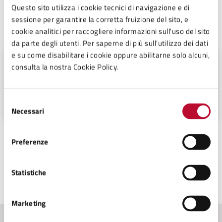
Questo sito utilizza i cookie tecnici di navigazione e di
sessione per garantire la corretta fruizione del sito, e
A cura di
cookie analitici per raccogliere informazioni sull'uso del sito
da parte degli utenti. Per saperne di più sull'utilizzo dei dati
e su come disabilitare i cookie oppure abilitarne solo alcuni,
Settore 5 - Servizi alla Persona,
consulta la nostra Cookie Policy.
Gestione Amministrativa del
Patrimonio, Funzione Associata
Istruzione Pubblica, politiche
Palazzo Pretorio, piano primo Piazza dei
Sociali, Sport
Priori n° 12, 56048
Selezione
Necessari
del
consenso
Preferenze
Statistiche
Ultimo aggiornamento:
23/04/2026, 16:14
Marketing