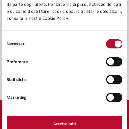
Conferenza Zonale per l’Educazione e l’Istruzione
da parte degli utenti. Per saperne di più sull'utilizzo dei dati
della Zona Val di Cecina
e su come disabilitare i cookie oppure abilitarne solo alcuni,
Servizio Cultura
consulta la nostra Cookie Policy.
Servizio Demografico
Servizio Tributi
Selezione
Necessari
del
Vedi altri 1
consenso
Preferenze
Statistiche
Marketing
Quanto sono chiare le informazioni su questa
pagina?
Accetta tutti