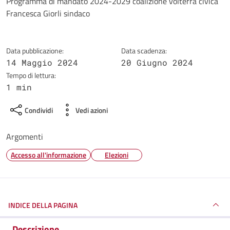
Dettagli della notizia
Programma di mandato 2024-2029 coalizione volterra civica
Francesca Giorli sindaco
Data pubblicazione:
Data scadenza:
14 Maggio 2024
20 Giugno 2024
Tempo di lettura:
1 min
Condividi
Vedi azioni
Argomenti
Accesso all'informazione
Elezioni
INDICE DELLA PAGINA
Descrizione