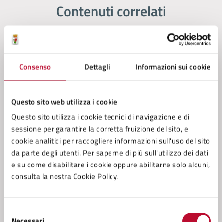
Contenuti correlati
Amministrazione
Consenso
Dettagli
Informazioni sui cookie
Conferenza Zonale per l’Educazione e l’Istruzione
della Zona Val di Cecina
Servizio Funzione Associata, Istruzione Pubblica
Questo sito web utilizza i cookie
Servizio Cultura
Questo sito utilizza i cookie tecnici di navigazione e di
sessione per garantire la corretta fruizione del sito, e
Servizio Tributi
cookie analitici per raccogliere informazioni sull'uso del sito
da parte degli utenti. Per saperne di più sull'utilizzo dei dati
Vedi altri 1
e su come disabilitare i cookie oppure abilitarne solo alcuni,
consulta la nostra Cookie Policy.
Selezione
Necessari