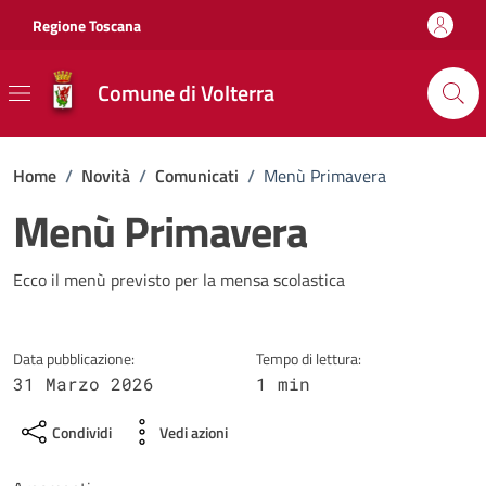
Vai ai contenuti
Vai al footer
Regione Toscana
Comune di Volterra
Home
/
Novità
/
Comunicati
/
Menù Primavera
Menù Primavera
Dettagli della notizia
Ecco il menù previsto per la mensa scolastica
Data pubblicazione:
Tempo di lettura:
31 Marzo 2026
1 min
Condividi
Vedi azioni