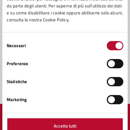
Conferenza Zonale per l’Educazione e l’Istruzione
da parte degli utenti. Per saperne di più sull'utilizzo dei dati
della Zona Val di Cecina
e su come disabilitare i cookie oppure abilitarne solo alcuni,
consulta la nostra Cookie Policy.
Servizio Cultura
Servizio Tributi
Settore 4 - (Sviluppo e Tutela del Territorio), Lavori
Selezione
Necessari
Pubblici, Progettazione, Direzione dei lavori,
del
Patrimonio Tecnico, Manutenzioni, Autoparco,
consenso
Servizi cimiteriali, Protezione Civile, Ambiente
Preferenze
Statistiche
Marketing
Quanto sono chiare le informazioni su questa
pagina?
Accetta tutti