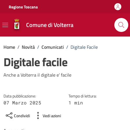
Vai ai contenuti
Vai al footer
Regione Toscana
Comune di Volterra
Home
/
Novità
/
Comunicati
/
Digitale Facile
Digitale facile
Dettagli della notizia
Anche a Volterra il digitale e' facile
Data pubblicazione:
Tempo di lettura:
07 Marzo 2025
1 min
Condividi
Vedi azioni