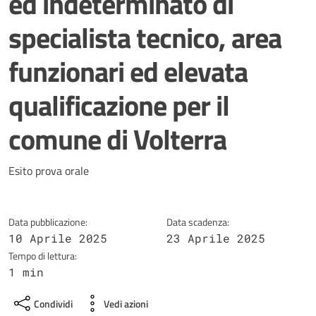
ed indeterminato di
specialista tecnico, area
funzionari ed elevata
qualificazione per il
comune di Volterra
Dettagli della notizia
Esito prova orale
Data pubblicazione:
Data scadenza:
10 Aprile 2025
23 Aprile 2025
Tempo di lettura:
1 min
Condividi
Vedi azioni