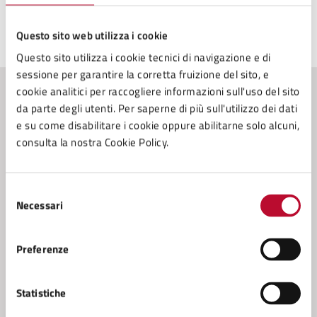
Questo sito web utilizza i cookie
Ultimo aggiornamento:
20/11/2025, 11:27
Questo sito utilizza i cookie tecnici di navigazione e di
sessione per garantire la corretta fruizione del sito, e
cookie analitici per raccogliere informazioni sull'uso del sito
Contenuti correlati
da parte degli utenti. Per saperne di più sull'utilizzo dei dati
e su come disabilitare i cookie oppure abilitarne solo alcuni,
consulta la nostra Cookie Policy.
Amministrazione
Selezione
Conferenza Zonale per l’Educazione e l’Istruzione
Necessari
del
della Zona Val di Cecina
consenso
Servizio Cultura
Preferenze
Servizio Tributi
Settore 4 - (Sviluppo e Tutela del Territorio), Lavori
Statistiche
Pubblici, Progettazione, Direzione dei lavori,