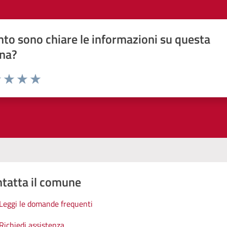
to sono chiare le informazioni su questa
na?
1 stelle su 5
uta 2 stelle su 5
Valuta 3 stelle su 5
Valuta 4 stelle su 5
Valuta 5 stelle su 5
tatta il comune
Leggi le domande frequenti
Richiedi assistenza