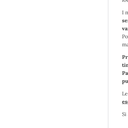
I 
se
va
Po
ma
Pr
ti
Pa
pu
Le
es
Si