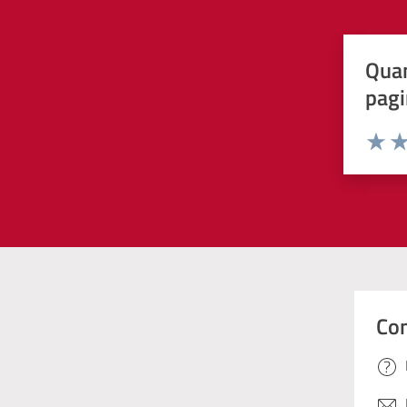
Quan
pagi
Valuta 
Val
Con