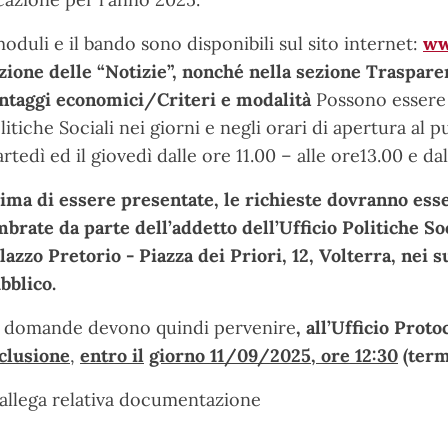
moduli e il bando sono disponibili sul sito internet:
ww
zione delle “Notizie”, nonché nella sezione Traspare
ntaggi economici/Criteri e modalità
Possono essere r
litiche Sociali nei giorni e negli orari di apertura al 
rtedì ed il giovedì dalle ore 11.00 – alle ore13.00 e dal
ima di essere presentate, le richieste dovranno ess
mbrate da parte dell’addetto dell’Ufficio Politiche Soc
lazzo Pretorio - Piazza dei Priori, 12, Volterra, nei s
bblico.
 domande devono quindi pervenire
, all’Ufficio Proto
clusione
,
entro il
giorno 11/09/2025, ore 12:30
(term
 allega relativa documentazione