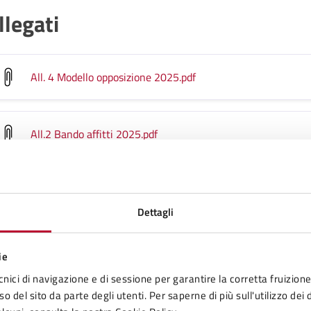
llegati
All. 4 Modello opposizione 2025
.pdf
All.2 Bando affitti 2025
.pdf
All.3 Modulo domanda affitti 2025.docx
.pdf
Dettagli
All.5 Modello consegna ricevute 2025
.pdf
ie
cnici di navigazione e di sessione per garantire la corretta fruizione 
o del sito da parte degli utenti. Per saperne di più sull'utilizzo dei 