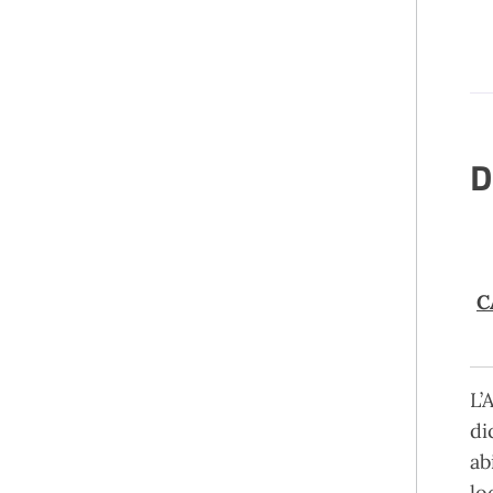
D
C
L’
di
ab
lo