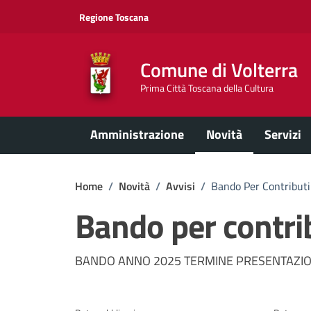
Vai ai contenuti
Vai al footer
Regione Toscana
Comune di Volterra
Prima Città Toscana della Cultura
Amministrazione
Novità
Servizi
Home
/
Novità
/
Avvisi
/
Bando Per Contributi
Bando per contrib
Dettagli della notizi
BANDO ANNO 2025 TERMINE PRESENTAZIO