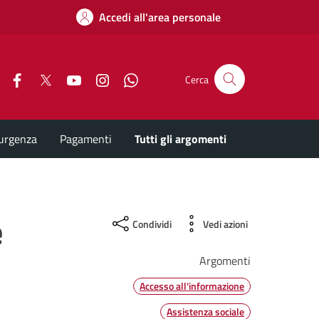
Accedi all'area personale
Facebook
X
YouTube
Instagram
Whatsapp
Cerca
'urgenza
Pagamenti
Tutti gli argomenti
e
Condividi
Vedi azioni
Argomenti
Accesso all'informazione
Assistenza sociale