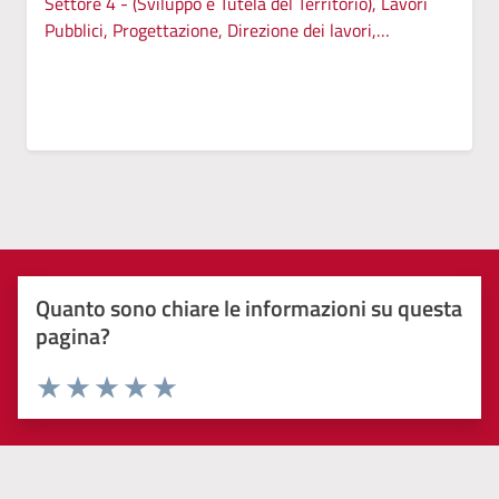
Settore 4 - (Sviluppo e Tutela del Territorio), Lavori
Pubblici, Progettazione, Direzione dei lavori,
Patrimonio Tecnico, Manutenzioni, Autoparco,
Servizi cimiteriali, Protezione Civile, Ambiente
Quanto sono chiare le informazioni su questa
pagina?
Valuta 1 stelle su 5
Valuta 2 stelle su 5
Valuta 3 stelle su 5
Valuta 4 stelle su 5
Valuta 5 stelle su 5