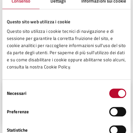
Consenso
Dettagli
Informazioni sui cookie
Avviso PV 2024_signed
.pdf
Questo sito web utilizza i cookie
Questo sito utilizza i cookie tecnici di navigazione e di
sessione per garantire la corretta fruizione del sito, e
domanda partecipazione pv 2024
.pdf
cookie analitici per raccogliere informazioni sull'uso del sito
da parte degli utenti. Per saperne di più sull'utilizzo dei dati
e su come disabilitare i cookie oppure abilitarne solo alcuni,
consulta la nostra Cookie Policy.
A cura di
Selezione
Settore 4 - (Sviluppo e Tutela del
Necessari
Territorio), Lavori Pubblici,
del
Progettazione, Direzione dei lavori,
consenso
Patrimonio Tecnico, Manutenzioni,
Palazzo Pretorio, piano secondo Piazza
Autoparco, Servizi cimiteriali,
Preferenze
dei Priori n° 12, 56048
Protezione Civile, Ambiente
Statistiche