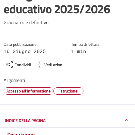
educativo 2025/2026
Dettagli della notizia
Graduatorie definitive
Data pubblicazione:
Tempo di lettura:
10 Giugno 2025
1 min
Condividi
Vedi azioni
Argomenti
Accesso all'informazione
Istruzione
INDICE DELLA PAGINA
Descrizione