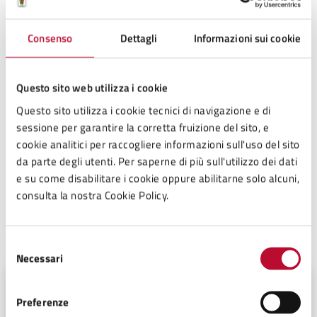
Consenso
Dettagli
Informazioni sui cookie
All. A2 Posti letto Mongolfiera CON
PROTOCOLLO
.pdf
Questo sito web utilizza i cookie
Questo sito utilizza i cookie tecnici di navigazione e di
all. B Castelnuovo protocollo Baby House
.pdf
sessione per garantire la corretta fruizione del sito, e
cookie analitici per raccogliere informazioni sull'uso del sito
da parte degli utenti. Per saperne di più sull'utilizzo dei dati
all. C Giocamondo CON PROTOCOLLO
.pdf
e su come disabilitare i cookie oppure abilitarne solo alcuni,
consulta la nostra Cookie Policy.
A cura di
Selezione
Necessari
del
consenso
Settore 5 - Servizi alla Persona,
Gestione Amministrativa del
Preferenze
Patrimonio, Funzione Associata