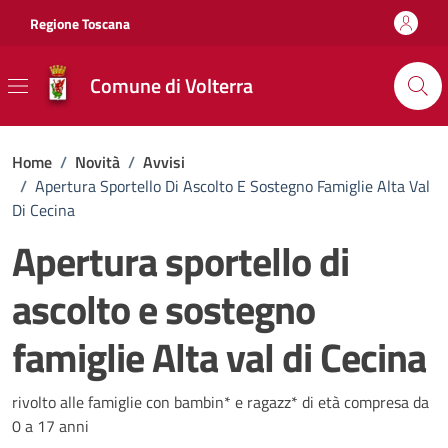
Vai ai contenuti
Vai al footer
Regione Toscana
Comune di Volterra
Home
/
Novità
/
Avvisi
/
Apertura Sportello Di Ascolto E Sostegno Famiglie Alta Val
Di Cecina
Apertura sportello di
ascolto e sostegno
famiglie Alta val di Cecina
Dettagli della notizia
rivolto alle famiglie con bambin* e ragazz* di età compresa da
0 a 17 anni