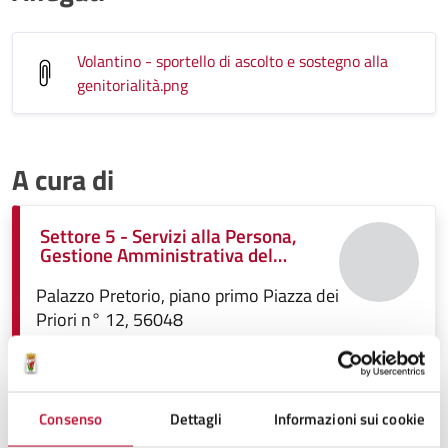
Volantino - sportello di ascolto e sostegno alla
genitorialità
.png
A cura di
Settore 5 - Servizi alla Persona,
Gestione Amministrativa del
Patrimonio, Funzione Associata
Istruzione Pubblica, politiche
Palazzo Pretorio, piano primo Piazza dei
Sociali, Sport
Priori n° 12, 56048
Consenso
Dettagli
Informazioni sui cookie