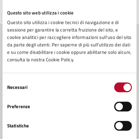
Ultimo aggiornamento:
Questo sito web utilizza i cookie
27/05/2026, 08:30
Questo sito utilizza i cookie tecnici di navigazione e di
sessione per garantire la corretta fruizione del sito, e
cookie analitici per raccogliere informazioni sull'uso del sito
Contenuti correlati
da parte degli utenti. Per saperne di più sull'utilizzo dei dati
e su come disabilitare i cookie oppure abilitarne solo alcuni,
consulta la nostra Cookie Policy.
Amministrazione
Selezione
Conferenza Zonale per l’Educazione e l’Istruzione
Necessari
del
della Zona Val di Cecina
consenso
Servizio Cultura
Preferenze
Servizio Tributi
Settore 4 - (Sviluppo e Tutela del Territorio), Lavori
Statistiche
Pubblici, Progettazione, Direzione dei lavori,
Patrimonio Tecnico, Manutenzioni, Autoparco,