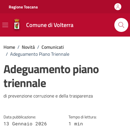
Vai ai contenuti
Vai al footer
Regione Toscana
Comune di Volterra
Home
/
Novità
/
Comunicati
/
Adeguamento Piano Triennale
Adeguamento piano
triennale
Dettagli della notizia
di prevenzione corruzione e della trasparenza
Data pubblicazione:
Tempo di lettura:
13 Gennaio 2026
1 min