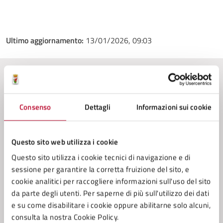
Ultimo aggiornamento:
13/01/2026, 09:03
Contenuti correlati
Consenso
Dettagli
Informazioni sui cookie
Amministrazione
Questo sito web utilizza i cookie
Conferenza Zonale per l’Educazione e l’Istruzione
Questo sito utilizza i cookie tecnici di navigazione e di
della Zona Val di Cecina
sessione per garantire la corretta fruizione del sito, e
Servizio Cultura
cookie analitici per raccogliere informazioni sull'uso del sito
da parte degli utenti. Per saperne di più sull'utilizzo dei dati
Servizio Tributi
e su come disabilitare i cookie oppure abilitarne solo alcuni,
Settore 4 - (Sviluppo e Tutela del Territorio), Lavori
consulta la nostra Cookie Policy.