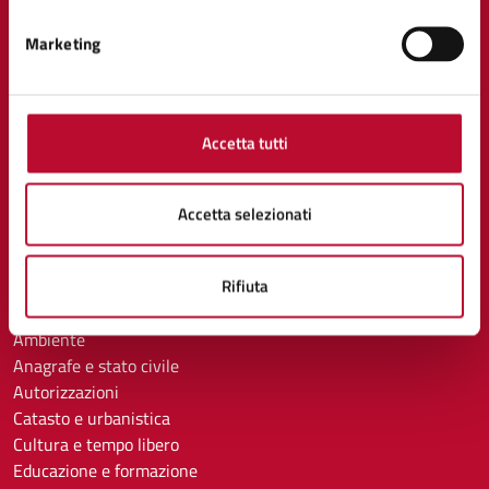
Marketing
AMMINISTRAZIONE
Organi di governo
Aree amministrative
Uffici
Accetta tutti
Enti e fondazioni
Politici
Personale amministrativo
Accetta selezionati
Documenti e dati
Rifiuta
CATEGORIE DI SERVIZIO
Ambiente
Anagrafe e stato civile
Autorizzazioni
Catasto e urbanistica
Cultura e tempo libero
Educazione e formazione