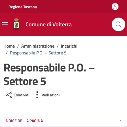
Vai ai contenuti
Vai al footer
Regione Toscana
Comune di Volterra
Home
/
Amministrazione
/
Incarichi
/
Responsabile P.O. – Settore 5
Responsabile P.O. –
Settore 5
Condividi
Vedi azioni
INDICE DELLA PAGINA