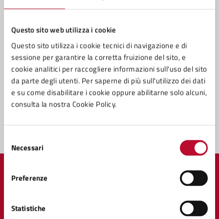
Contatta il comune
Leggi le domande frequenti
Questo sito web utilizza i cookie
Questo sito utilizza i cookie tecnici di navigazione e di
Richiedi assistenza
sessione per garantire la corretta fruizione del sito, e
Prenota appuntamento
cookie analitici per raccogliere informazioni sull'uso del sito
da parte degli utenti. Per saperne di più sull'utilizzo dei dati
Problemi in città
e su come disabilitare i cookie oppure abilitarne solo alcuni,
consulta la nostra Cookie Policy.
Segnala disservizio
Selezione
Necessari
del
consenso
Preferenze
Comune di Volterra
Statistiche