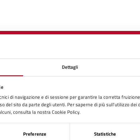
to sono chiare le informazioni su questa
Dettagli
na?
ie
cnici di navigazione e di sessione per garantire la corretta fruizione 
1 stelle su 5
uta 2 stelle su 5
Valuta 3 stelle su 5
Valuta 4 stelle su 5
Valuta 5 stelle su 5
o del sito da parte degli utenti. Per saperne di più sull'utilizzo dei 
lcuni, consulta la nostra Cookie Policy.
Preferenze
Statistiche