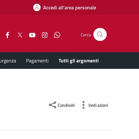
Accedi all'area personale
Facebook
X
YouTube
Instagram
Whatsapp
Cerca
'urgenza
Pagamenti
Tutti gli argomenti
Condividi
Vedi azioni