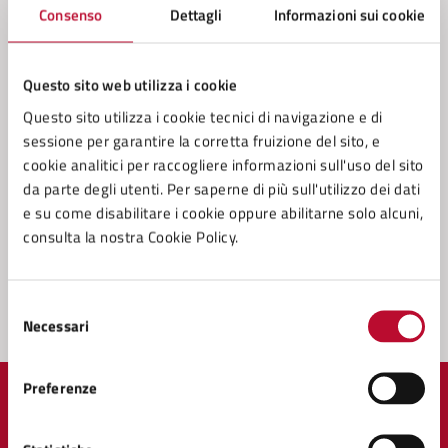
Consenso
Dettagli
Informazioni sui cookie
Contatta il comune
Questo sito web utilizza i cookie
Leggi le domande frequenti
Questo sito utilizza i cookie tecnici di navigazione e di
sessione per garantire la corretta fruizione del sito, e
Richiedi assistenza
cookie analitici per raccogliere informazioni sull'uso del sito
Prenota appuntamento
da parte degli utenti. Per saperne di più sull'utilizzo dei dati
e su come disabilitare i cookie oppure abilitarne solo alcuni,
Problemi in città
consulta la nostra Cookie Policy.
Segnala disservizio
Selezione
Necessari
del
consenso
Preferenze