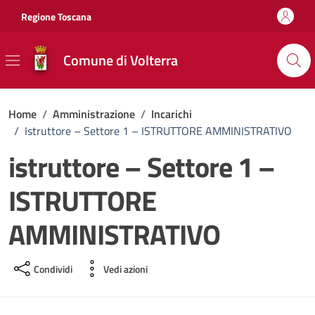
Vai ai contenuti
Vai al footer
Regione Toscana
Comune di Volterra
Home
/
Amministrazione
/
Incarichi
/
Istruttore – Settore 1 – ISTRUTTORE AMMINISTRATIVO
istruttore – Settore 1 –
ISTRUTTORE
AMMINISTRATIVO
Condividi
Vedi azioni