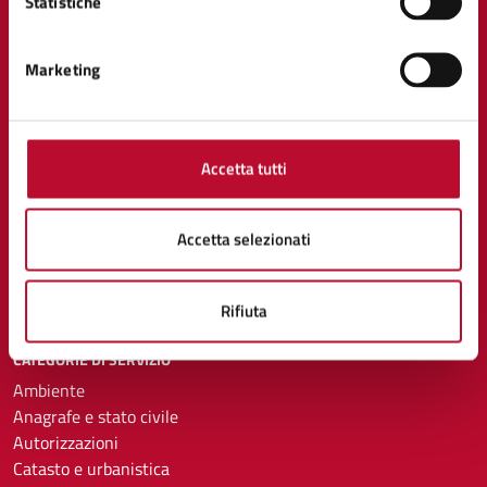
Statistiche
Comune di Volterra
Marketing
AMMINISTRAZIONE
Organi di governo
Aree amministrative
Accetta tutti
Uffici
Enti e fondazioni
Politici
Accetta selezionati
Personale amministrativo
Documenti e dati
Rifiuta
CATEGORIE DI SERVIZIO
Ambiente
Anagrafe e stato civile
Autorizzazioni
Catasto e urbanistica