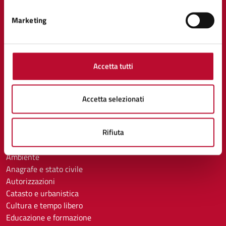
Marketing
AMMINISTRAZIONE
Organi di governo
Aree amministrative
Uffici
Accetta tutti
Enti e fondazioni
Politici
Personale amministrativo
Accetta selezionati
Documenti e dati
Rifiuta
CATEGORIE DI SERVIZIO
Ambiente
Anagrafe e stato civile
Autorizzazioni
Catasto e urbanistica
Cultura e tempo libero
Educazione e formazione