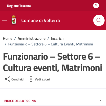
Vai ai contenuti
Vai al footer
Regione Toscana
Comune di Volterra
Home
/
Amministrazione
/
Incarichi
/
Funzionario – Settore 6 – Cultura Eventi, Matrimoni
Funzionario – Settore 6 –
Cultura eventi, Matrimoni
Condividi
Vedi azioni
INDICE DELLA PAGINA