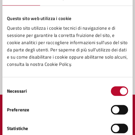
Contatta il comune
Leggi le domande frequenti
Questo sito web utilizza i cookie
Questo sito utilizza i cookie tecnici di navigazione e di
Richiedi assistenza
sessione per garantire la corretta fruizione del sito, e
Prenota appuntamento
cookie analitici per raccogliere informazioni sull'uso del sito
da parte degli utenti. Per saperne di più sull'utilizzo dei dati
Problemi in città
e su come disabilitare i cookie oppure abilitarne solo alcuni,
consulta la nostra Cookie Policy.
Segnala disservizio
Selezione
Necessari
del
consenso
Preferenze
Comune di Volterra
Statistiche